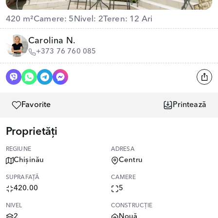
420 m²
Camere: 5
Nivel: 2
Teren: 12 Ari
Carolina N.
+373 76 760 085
Favorite
Printează
Proprietăți
REGIUNE
ADRESA
Chișinău
Centru
SUPRAFAȚĂ
CAMERE
420.00
5
NIVEL
CONSTRUCȚIE
2
Nouă