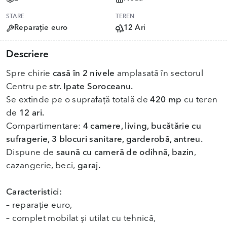
STARE
TEREN
Reparație euro
12 Ari
Descriere
Spre chirie
casă în 2 nivele
amplasată în sectorul
Centru pe
str. Ipate Soroceanu.
Se extinde pe o suprafață totală de
420 mp
cu teren
de
12 ari.
Compartimentare:
4 camere, living, bucătărie cu
sufragerie, 3 blocuri sanitare, garderobă, antreu.
Dispune de
saună cu cameră de odihnă, bazin
,
cazangerie, beci,
garaj.
Caracteristici:
– reparație euro,
– complet mobilat și utilat cu tehnică,