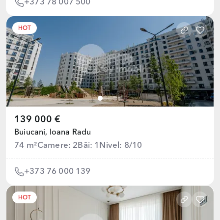
+373 78 007 500
HOT
139 000 €
Buiucani,
Ioana Radu
74 m²
Camere: 2
Băi: 1
Nivel: 8/10
+373 76 000 139
HOT