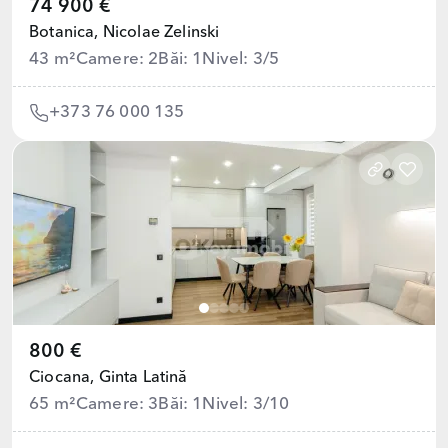
74 900 €
Botanica,
Nicolae Zelinski
43 m²
Camere: 2
Băi: 1
Nivel: 3/5
+373 76 000 135
800 €
Ciocana,
Ginta Latină
65 m²
Camere: 3
Băi: 1
Nivel: 3/10