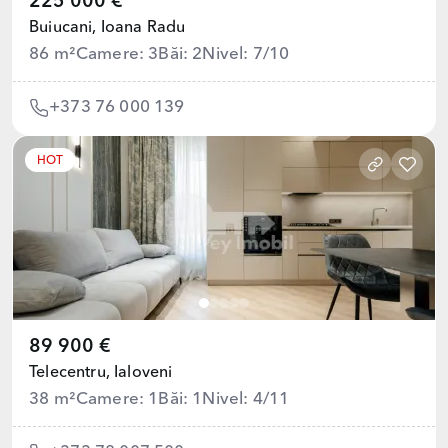
225 000 €
Buiucani,
Ioana Radu
86 m²
Camere: 3
Băi: 2
Nivel: 7/10
+373 76 000 139
HOT
89 900 €
Telecentru,
Ialoveni
38 m²
Camere: 1
Băi: 1
Nivel: 4/11