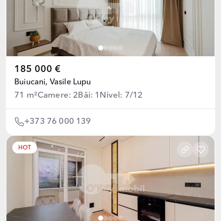
185 000 €
Buiucani,
Vasile Lupu
71 m²
Camere: 2
Băi: 1
Nivel: 7/12
+373 76 000 139
HOT