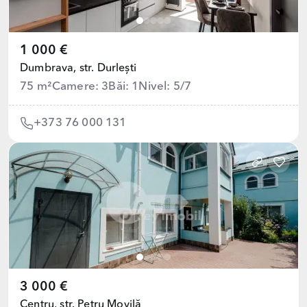
1 000 €
Dumbrava,
str. Durlești
75 m²
Camere: 3
Băi: 1
Nivel: 5/7
+373 76 000 131
3 000 €
Centru,
str. Petru Movilă