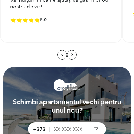
Vă mulțumim că ne ajutați să găsim biroul
nostru de vis!
5.0
Schimbi apartamentul vechi pentru
unul nou?
|
+373