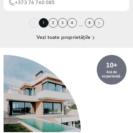
+373 76 760 085
1
2
3
4
8
...
Vezi toate proprietățile
10+
Ani de
experiență.