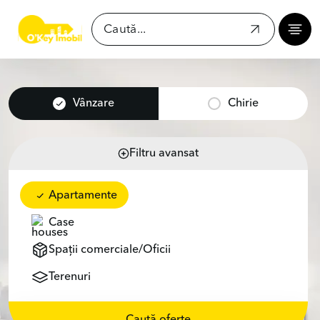
Vânzare
Chirie
Filtru avansat
Apartamente
Case
Spații comerciale/Oficii
Terenuri