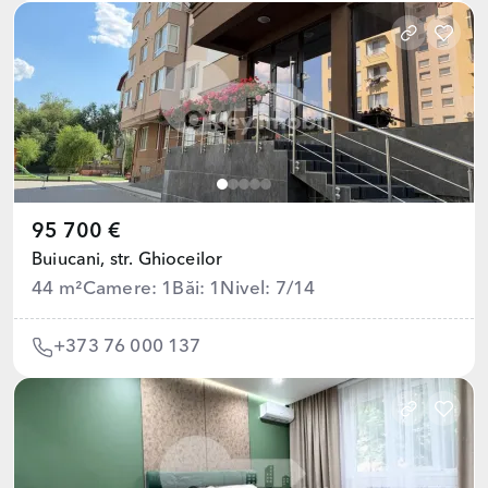
95 700 €
Buiucani,
str. Ghioceilor
44 m²
Camere: 1
Băi: 1
Nivel: 7/14
+373 76 000 137