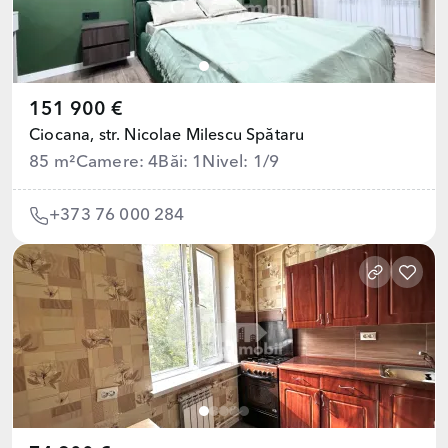
151 900 €
Ciocana,
str. Nicolae Milescu Spătaru
85 m²
Camere: 4
Băi: 1
Nivel: 1/9
+373 76 000 284