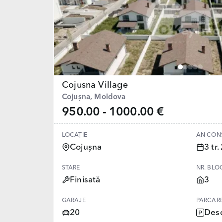
Cojusna Village
Cojușna, Moldova
950.00 - 1000.00 €
LOCAȚIE
AN CON
Cojușna
3 tr
STARE
NR. BLO
Finisată
3
GARAJE
PARCAR
20
Desc