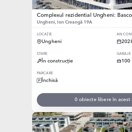
Complexul rezidential Ungheni: Basco
Ungheni, Ion Creangă 19A
LOCAȚIE
AN CON
Ungheni
202
STARE
GARAJE
În construcție
100
PARCARE
Închisă
0 obiecte libere în aces