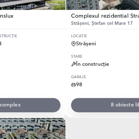
nslux
Complexul rezidential Str
Strășeni, Ștefan cel Mare 17
STRUCȚIE
LOCAȚIE
8
Strășeni
STARE
În construcție
GARAJE
98
t complex
8 obiecte l