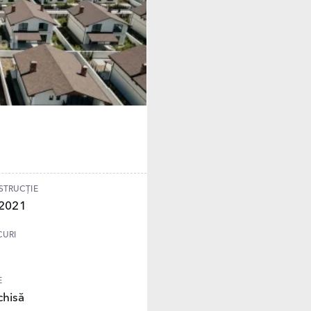
STRUCȚIE
. 2021
CURI
E
hisă