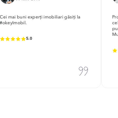
Cei mai buni experți imobiliari găsiți la
Pr
#okeyImobil.
ce
pu
Mu
5.0