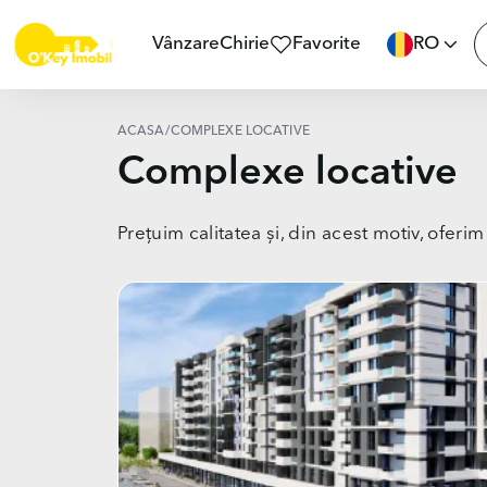
Vânzare
Chirie
Favorite
RO
ACASĂ
/
COMPLEXE LOCATIVE
Complexe locative
Prețuim calitatea și, din acest motiv, oferi