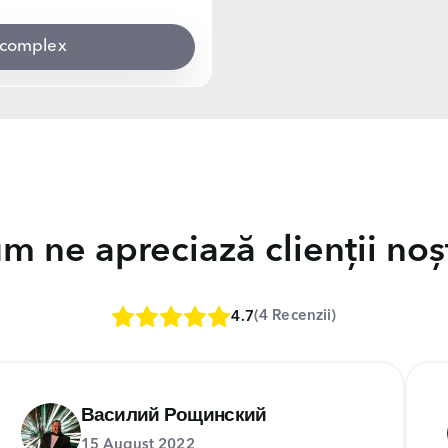
t complex
m ne apreciază clienții noșt
(4 Recenzii)
4.7
Василий Рощинский
15 August 2022