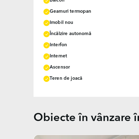
Balcon
Geamuri termopan
Imobil nou
Încălzire autonomă
Interfon
Internet
Ascensor
Teren de joacă
Obiecte în vânzare 