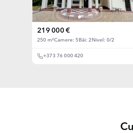
219 000 €
250 m²
Camere: 5
Băi: 2
Nivel: 0/2
+373 76 000 420
Cu