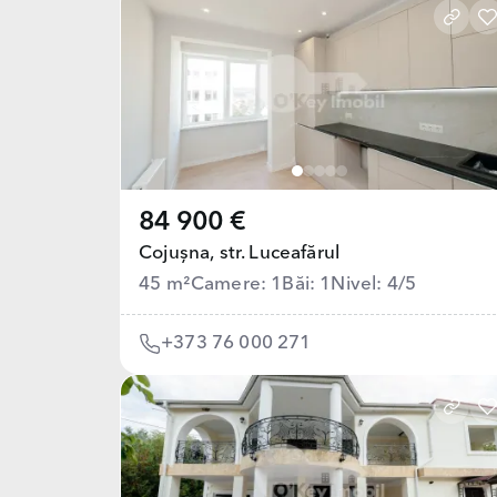
84 900 €
Cojușna,
str. Luceafărul
45 m²
Camere: 1
Băi: 1
Nivel: 4/5
+373 76 000 271