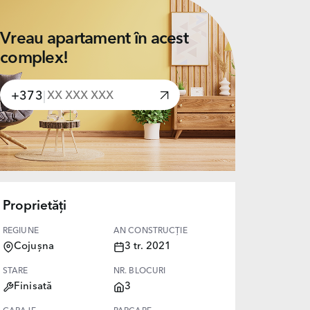
Vreau apartament în acest
complex!
+373
|
Proprietăți
REGIUNE
AN CONSTRUCȚIE
Cojușna
3 tr. 2021
STARE
NR. BLOCURI
Finisată
3