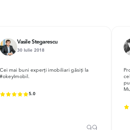
Vasile Stegarescu
30 Iulie 2018
Cei mai buni experți imobiliari găsiți la
Pr
#okeyImobil.
ce
pu
Mu
5.0