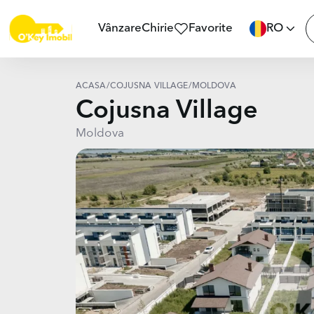
Vânzare
Chirie
Favorite
RO
ACASĂ
/
COJUSNA VILLAGE
/
MOLDOVA
Cojusna Village
Moldova