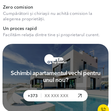
Zero comision
Cumpărătorii și chiriașii nu achită comision la
alegerea proprietății.
Un proces rapid
Facilităm relația dintre tine și proprietarul curent.
Schimbi apartamentul vechi pentru
unul nou?
|
+373