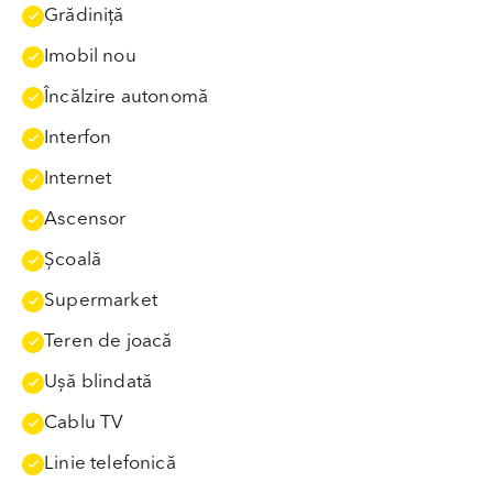
Grădiniţă
Imobil nou
Încălzire autonomă
Interfon
Internet
Ascensor
Școală
Supermarket
Teren de joacă
Uşă blindată
Cablu TV
Linie telefonică