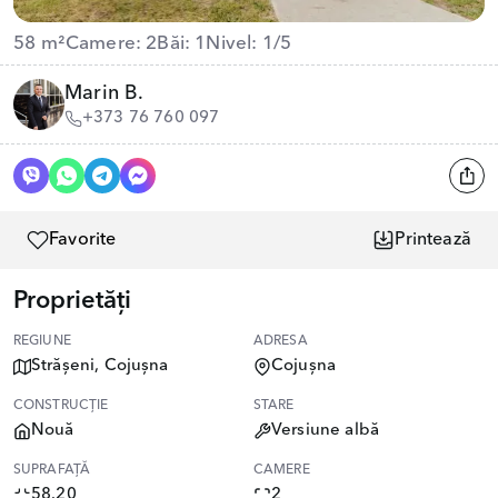
58 m²
Camere: 2
Băi: 1
Nivel: 1/5
Marin B.
+373 76 760 097
Favorite
Printează
Proprietăți
REGIUNE
ADRESA
Strășeni, Cojușna
Cojușna
CONSTRUCȚIE
STARE
Nouă
Versiune albă
SUPRAFAȚĂ
CAMERE
58.20
2