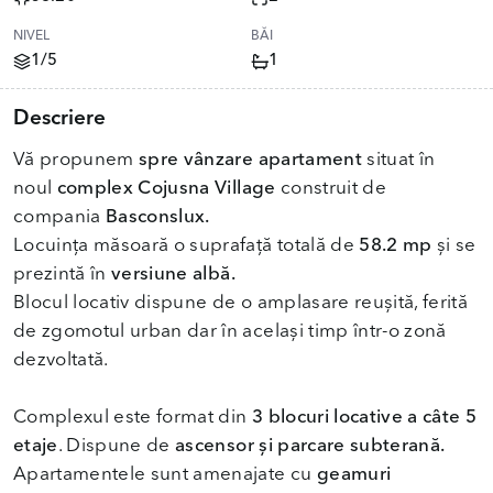
NIVEL
BĂI
1/5
1
Descriere
Vă propunem
spre vânzare apartament
situat în
noul
complex Cojusna Village
construit de
compania
Basconslux.
Locuința măsoară o suprafață totală de
58.2 mp
și se
prezintă în
versiune albă.
Blocul locativ dispune de o amplasare reușită, ferită
de zgomotul urban dar în același timp într-o zonă
dezvoltată.
Complexul este format din
3 blocuri locative a câte 5
etaje
. Dispune de
ascensor și parcare subterană.
Apartamentele sunt amenajate cu
geamuri