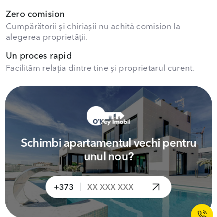
Zero comision
Cumpărătorii și chiriașii nu achită comision la
alegerea proprietății.
Un proces rapid
Facilităm relația dintre tine și proprietarul curent.
Schimbi apartamentul vechi pentru
unul nou?
|
+373