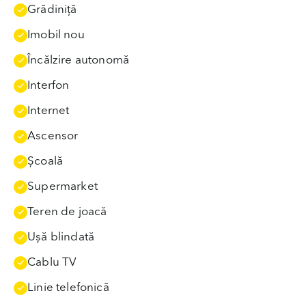
Grădiniţă
Imobil nou
Încălzire autonomă
Interfon
Internet
Ascensor
Școală
Supermarket
Teren de joacă
Uşă blindată
Cablu TV
Linie telefonică