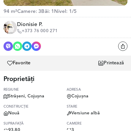
94 m²
Camere: 3
Băi: 1
Nivel: 1/5
Dionisie P.
+373 76 000 271
Favorite
Printează
Proprietăți
REGIUNE
ADRESA
Strășeni, Cojușna
Cojușna
CONSTRUCȚIE
STARE
Nouă
Versiune albă
SUPRAFAȚĂ
CAMERE
93.80
3