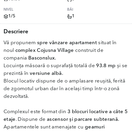
NIVEL
BĂI
1/5
1
Descriere
Vă propunem
spre vânzare apartament
situat în
noul
complex Cojusna Village
construit de
compania
Basconslux.
Locuința măsoară o suprafață totală de
93.8 mp
și se
prezintă în
versiune albă.
Blocul locativ dispune de o amplasare reușită, ferită
de zgomotul urban dar în același timp într-o zonă
dezvoltată.
Complexul este format din
3 blocuri locative a câte 5
etaje
. Dispune de
ascensor și parcare subterană.
Apartamentele sunt amenajate cu
geamuri