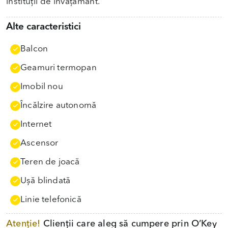
instituții de învățământ.
Alte caracteristici
Balcon
Geamuri termopan
Imobil nou
Încălzire autonomă
Internet
Ascensor
Teren de joacă
Uşă blindată
Linie telefonică
Atenție!
Clienții care aleg să cumpere prin O’Key