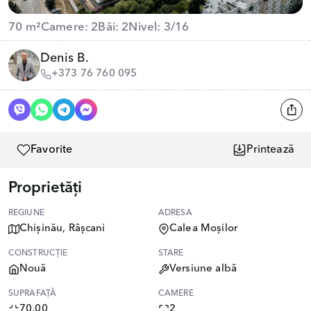
70 m²
Camere: 2
Băi: 2
Nivel: 3/16
Denis B.
+373 76 760 095
Favorite
Printează
Proprietăți
REGIUNE
ADRESA
Chișinău, Râșcani
Calea Moșilor
CONSTRUCȚIE
STARE
Nouă
Versiune albă
SUPRAFAȚĂ
CAMERE
70.00
2