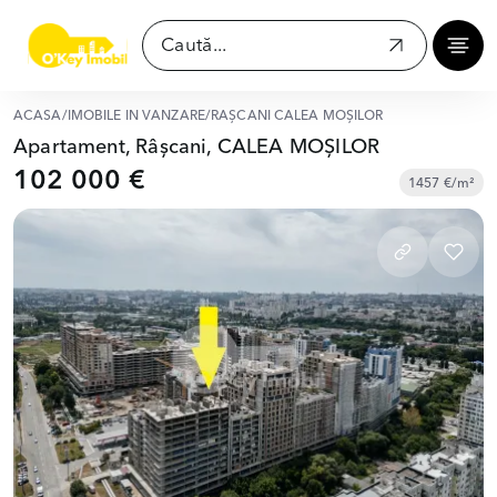
ACASĂ
/
IMOBILE ÎN VÂNZARE
/
RÂȘCANI CALEA MOȘILOR
Apartament, Râșcani, CALEA MOȘILOR
102 000 €
1457 €/m²