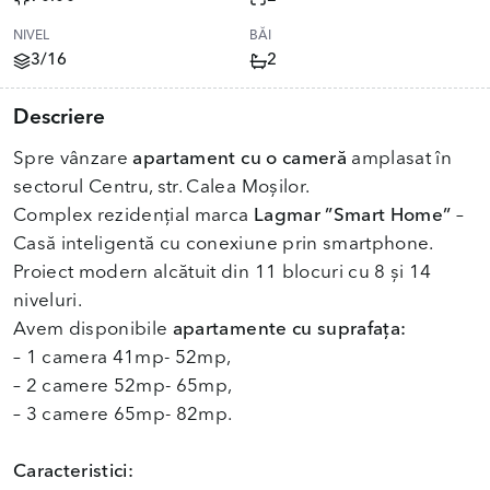
NIVEL
BĂI
3/16
2
Descriere
Spre vânzare
apartament cu o cameră
amplasat în
sectorul Centru, str. Calea Moșilor.
Complex rezidențial marca
Lagmar ”Smart Home”
–
Casă inteligentă cu conexiune prin smartphone.
Proiect modern alcătuit din 11 blocuri cu 8 și 14
niveluri.
Avem disponibile
apartamente cu suprafața:
– 1 camera 41mp- 52mp,
– 2 camere 52mp- 65mp,
– 3 camere 65mp- 82mp.
Caracteristici: