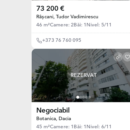
73 200 €
Râșcani,
Tudor Vadimirescu
46 m²
Camere: 2
Băi: 1
Nivel: 5/11
+373 76 760 095
REZERVAT
Negociabil
Botanica,
Dacia
45 m²
Camere: 1
Băi: 1
Nivel: 6/11