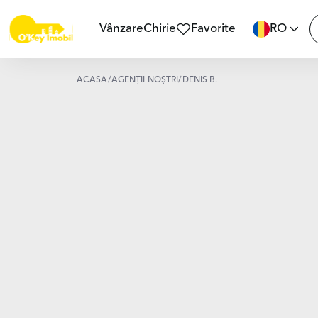
Vânzare
Chirie
Favorite
RO
ACASĂ
/
AGENȚII NOȘTRI
/
DENIS B.