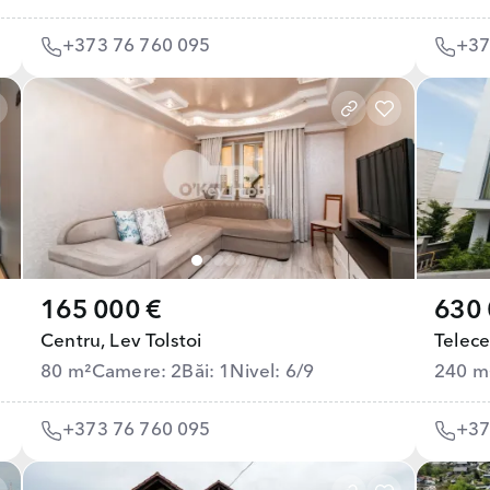
+373 76 760 095
+37
165 000 €
630 
Centru,
Lev Tolstoi
Telece
80 m²
Camere: 2
Băi: 1
Nivel: 6/9
240 m
+373 76 760 095
+37