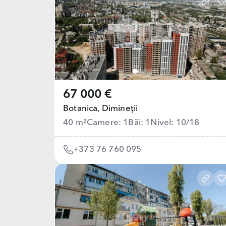
67 000 €
Botanica,
Dimineții
40 m²
Camere: 1
Băi: 1
Nivel: 10/18
+373 76 760 095