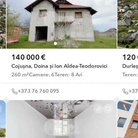
140 000 €
120 
Cojușna,
Doina și Ion Aldea-Teodorovici
Durleș
260 m²
Camere: 6
Teren: 8 Ari
Teren:
+373 76 760 095
+37