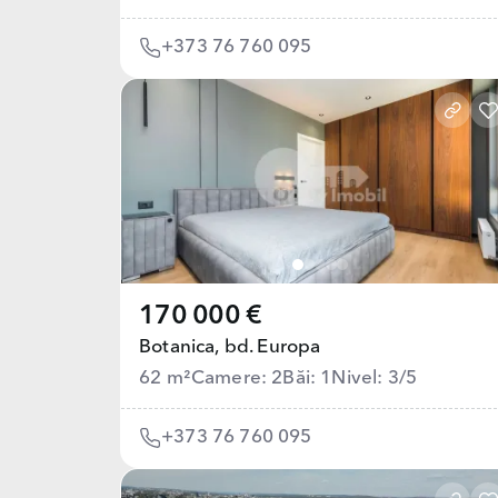
+373 76 760 095
170 000 €
Botanica,
bd. Europa
62 m²
Camere: 2
Băi: 1
Nivel: 3/5
+373 76 760 095