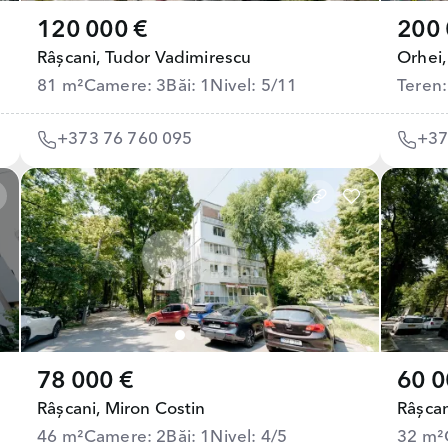
120 000 €
200 
Râșcani,
Tudor Vadimirescu
Orhei,
81 m²
Camere: 3
Băi: 1
Nivel: 5/11
Teren:
+373 76 760 095
+37
78 000 €
60 0
Râșcani,
Miron Costin
Râșcan
46 m²
Camere: 2
Băi: 1
Nivel: 4/5
32 m²