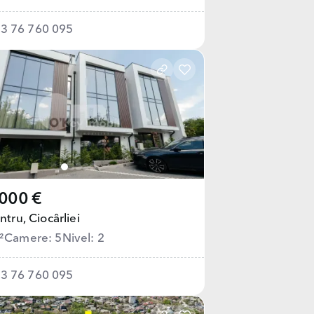
3 76 760 095
000 €
ntru,
Ciocârliei
²
Camere: 5
Nivel: 2
3 76 760 095