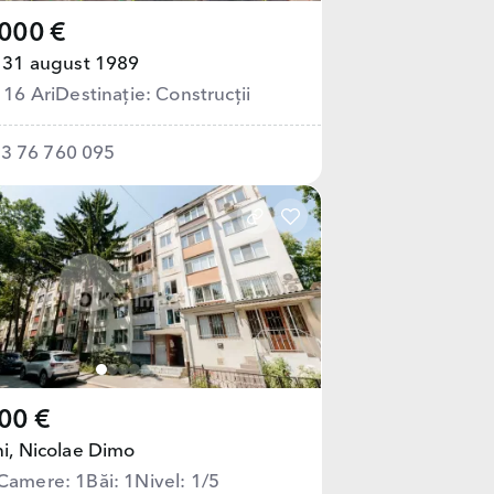
000 €
31 august 1989
 16 Ari
Destinație: Сonstrucții
3 76 760 095
00 €
i,
Nicolae Dimo
Camere: 1
Băi: 1
Nivel: 1/5