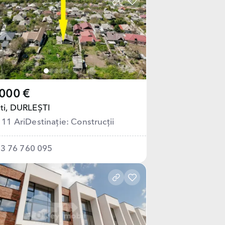
000 €
ti,
DURLEȘTI
 11 Ari
Destinație: Сonstrucții
3 76 760 095