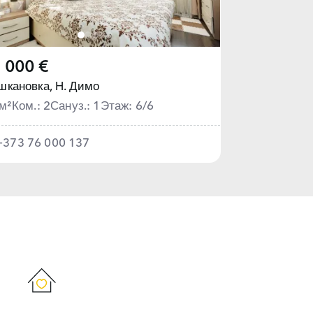
 000 €
шкановка,
Н. Димо
м²
Ком.: 2
Сануз.: 1
Этаж: 6/6
+373 76 000 137