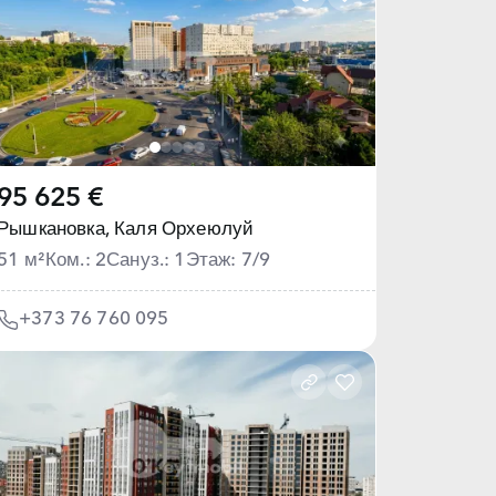
95 625 €
Рышкановка,
Каля Орхеюлуй
51 м²
Ком.: 2
Сануз.: 1
Этаж: 7/9
+373 76 760 095