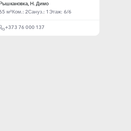
Рышкановка,
Н. Димо
65 м²
Ком.: 2
Сануз.: 1
Этаж: 6/6
+373 76 000 137