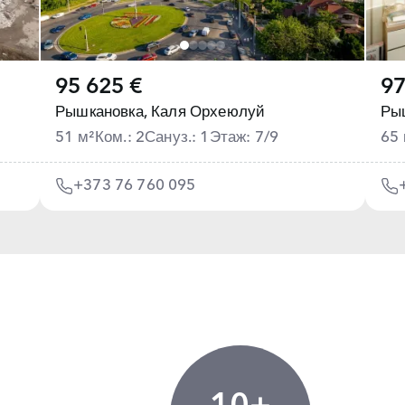
95 625 €
97
Рышкановка,
Каля Орхеюлуй
Ры
51 м²
Ком.: 2
Сануз.: 1
Этаж: 7/9
65 
+373 76 760 095