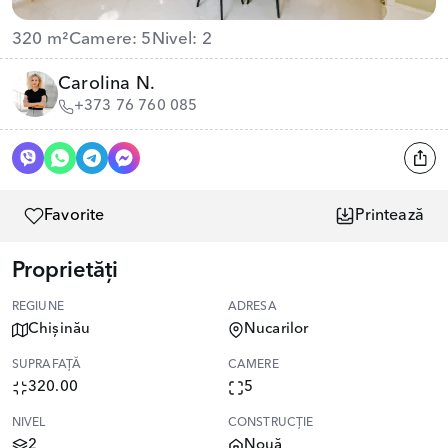
320 m²
Camere: 5
Nivel: 2
Carolina N.
+373 76 760 085
Favorite
Printează
Proprietăți
REGIUNE
ADRESA
Chișinău
Nucarilor
SUPRAFAȚĂ
CAMERE
320.00
5
NIVEL
CONSTRUCȚIE
2
Nouă