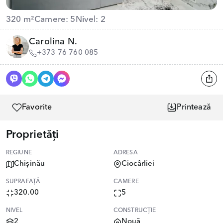
320 m²
Camere: 5
Nivel: 2
Carolina N.
+373 76 760 085
Favorite
Printează
Proprietăți
REGIUNE
ADRESA
Chișinău
Ciocârliei
SUPRAFAȚĂ
CAMERE
320.00
5
NIVEL
CONSTRUCȚIE
2
Nouă