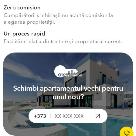
Zero comision
Cumpărătorii și chiriașii nu achită comision la
alegerea proprietății.
Un proces rapid
Facilităm relația dintre tine și proprietarul curent.
Schimbi apartamentul vechi pentru
unul nou?
|
+373