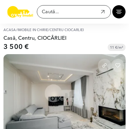
ACASĂ
/
IMOBILE ÎN CHIRIE
/
CENTRU CIOCÂRLIEI
Casă, Centru, CIOCÂRLIEI
3 500 €
11 €/m²