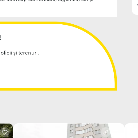
!
cii și terenuri.