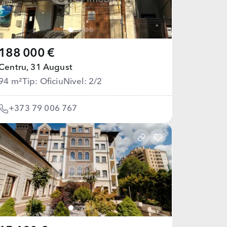
188 000 €
Centru,
31 August
94 m²
Tip: Oficiu
Nivel: 2/2
+373 79 006 767