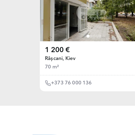
1 200 €
Râșcani,
Kiev
70 m²
+373 76 000 136