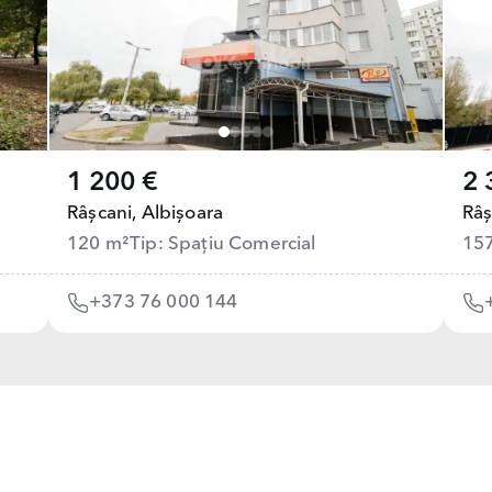
1 200 €
2 
Râșcani,
Albișoara
Râș
120 m²
Tip: Spațiu Comercial
15
+373 76 000 144