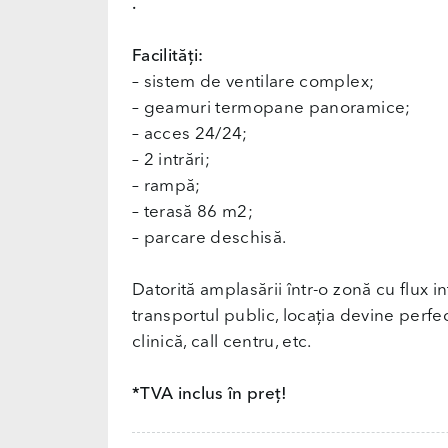
.
Facilități:
– sistem de ventilare complex;
– geamuri termopane panoramice;
– acces 24/24;
– 2 intrări;
– rampă;
– terasă 86 m2;
– parcare deschisă.
Datorită amplasării într-o zonă cu flux in
transportul public, locația devine pe
clinică, call centru, etc.
*TVA inclus în preț!