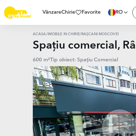
Vânzare
Chirie
Favorite
RO
ACASĂ
/
IMOBILE ÎN CHIRIE
/
RÂȘCANI MOSCOVEI
Spațiu comercial, 
600 m²
Tip obiect: Spațiu Comercial