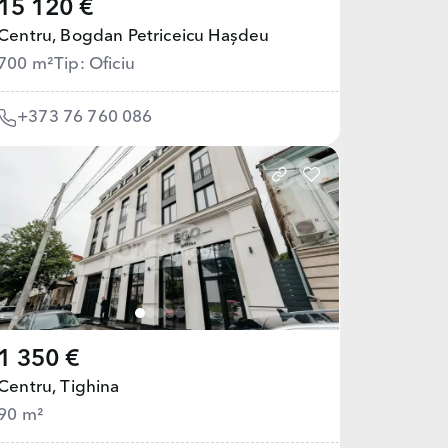
15 120 €
Centru,
Bogdan Petriceicu Hașdeu
700 m²
Tip: Oficiu
+373 76 760 086
1 350 €
Centru,
Tighina
90 m²