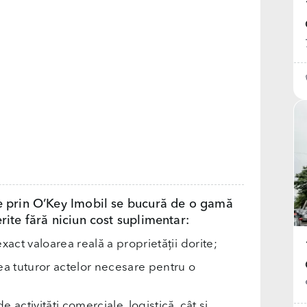
e prin O’Key Imobil se bucură de o gamă
rite fără niciun cost suplimentar:
exact valoarea reală a proprietății dorite;
rea tuturor actelor necesare pentru o
e activități comerciale, logistică, cât și