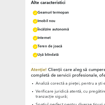
Alte caracteristici
Geamuri termopan
Imobil nou
Încălzire autonomă
Internet
Teren de joacă
Uşă blindată
Atenție!
Clienții care aleg să cumper
completă de servicii profesionale, ofe
Analiză corectă a pieței, pentru a ști 
Verificare juridică atentă, cu pregăti
tranzacție sigură;
Spațiul perfect pentru diverse tipuri d