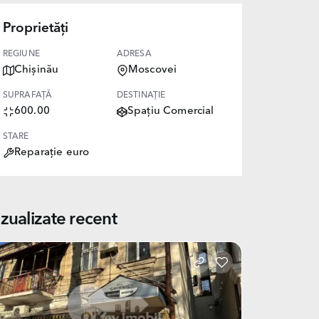
Proprietăți
REGIUNE
ADRESA
Chișinău
Moscovei
SUPRAFAȚĂ
DESTINAȚIE
600.00
Spațiu Comercial
STARE
Reparație euro
izualizate recent