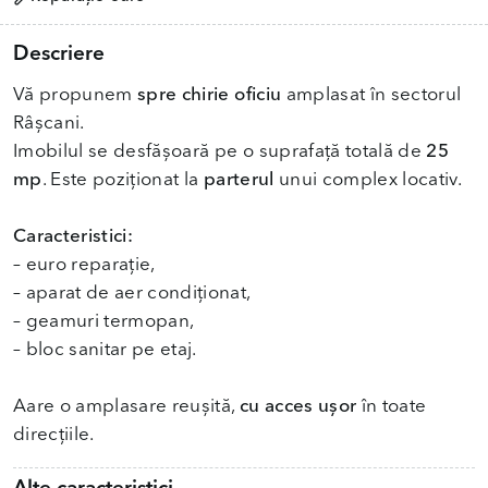
Descriere
Vă propunem
spre chirie oficiu
amplasat în sectorul
Râșcani.
Imobilul se desfășoară pe o suprafață totală de
25
mp
. Este poziționat la
parterul
unui complex locativ.
Caracteristici:
– euro reparație,
– aparat de aer condiționat,
– geamuri termopan,
– bloc sanitar pe etaj.
Aare o amplasare reușită,
cu acces ușor
în toate
direcțiile.