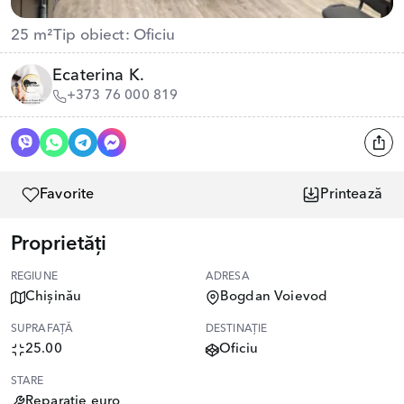
25 m²
Tip obiect: Oficiu
Ecaterina K.
+373 76 000 819
Favorite
Printează
Proprietăți
REGIUNE
ADRESA
Chișinău
Bogdan Voievod
SUPRAFAȚĂ
DESTINAȚIE
25.00
Oficiu
STARE
Reparație euro