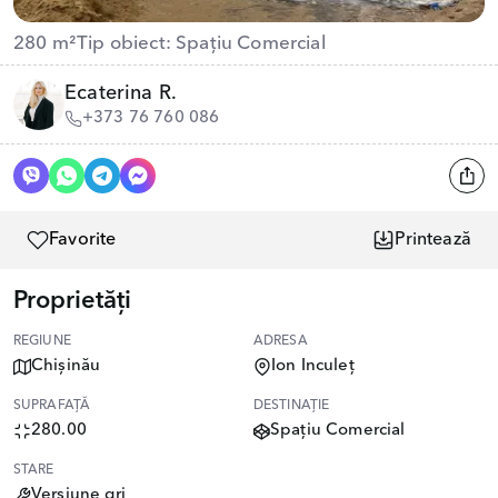
280 m²
Tip obiect: Spațiu Comercial
Ecaterina R.
+373 76 760 086
Favorite
Printează
Proprietăți
REGIUNE
ADRESA
Chișinău
Ion Inculeț
SUPRAFAȚĂ
DESTINAȚIE
280.00
Spațiu Comercial
STARE
Versiune gri