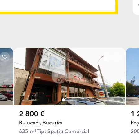
2 800 €
1 
Buiucani,
Bucuriei
Poș
635 m²
Tip: Spațiu Comercial
20