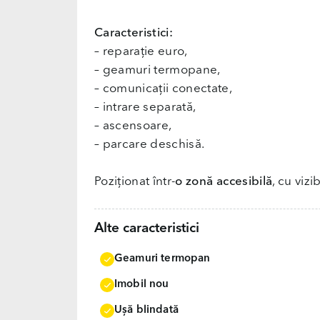
Caracteristici:
– reparație euro,
– geamuri termopane,
– comunicații conectate,
– intrare separată,
– ascensoare,
– parcare deschisă.
Poziționat într-
o zonă accesibilă
, cu vizi
Alte caracteristici
Geamuri termopan
Imobil nou
Uşă blindată