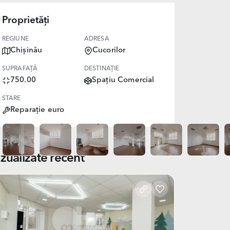
Proprietăți
REGIUNE
ADRESA
Chișinău
Cucorilor
SUPRAFAȚĂ
DESTINAȚIE
750.00
Spațiu Comercial
STARE
Reparație euro
izualizate recent