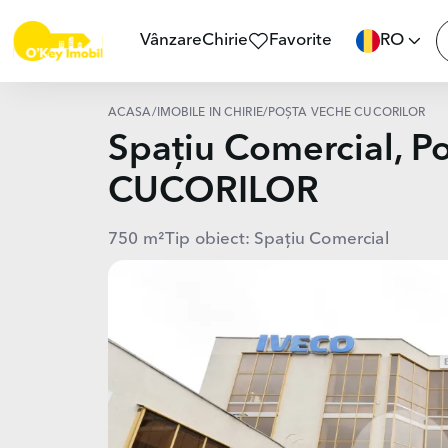
Vânzare
Chirie
Favorite
RO
ACASĂ
/
IMOBILE ÎN CHIRIE
/
POȘTA VECHE CUCORILOR
Spațiu Comercial, P
CUCORILOR
750 m²
Tip obiect: Spațiu Comercial