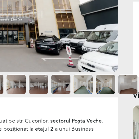
V
uat pe str. Cucorilor,
sectorul Poșta Veche
.
e poziționat la
etajul 2
a unui Business