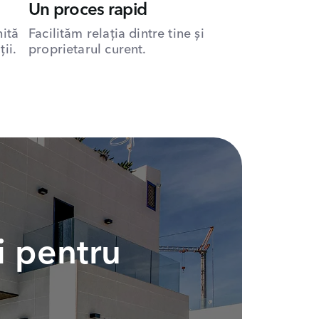
Un proces rapid
hită
Facilităm relația dintre tine și
ii.
proprietarul curent.
i pentru