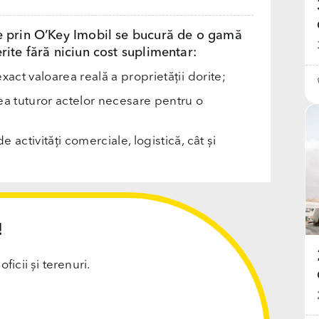
e prin O’Key Imobil se bucură de o gamă
rite fără niciun cost suplimentar:
exact valoarea reală a proprietății dorite;
rea tuturor actelor necesare pentru o
e activități comerciale, logistică, cât și
!
cii și terenuri.