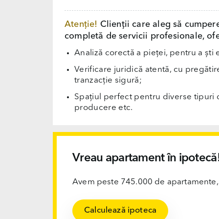
Atenție!
Clienții care aleg să cumper
completă de servicii profesionale, ofe
Analiză corectă a pieței, pentru a ști 
Verificare juridică atentă, cu pregăti
tranzacție sigură;
Spațiul perfect pentru diverse tipuri d
producere etc.
Vreau apartament în ipotecă
Avem peste 745.000 de apartamente, ofi
Calculează ipoteca