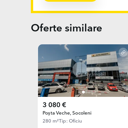
Oferte similare
3 080 €
Poșta Veche,
Socoleni
280 m²
Tip: Oficiu