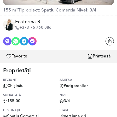
155 m²
Tip obiect: Spațiu Comercial
Nivel: 3/4
Ecaterina R.
+373 76 760 086
Favorite
Printează
Proprietăți
REGIUNE
ADRESA
Chișinău
Podgorenilor
SUPRAFAȚĂ
NIVEL
155.00
3/4
DESTINAȚIE
STARE
Spațiu Comercial
Versiune gri