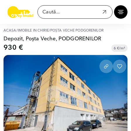
ACASĂ
/
IMOBILE ÎN CHIRIE
/
POȘTA VECHE PODGORENILOR
Depozit, Poșta Veche, PODGORENILOR
930 €
6 €/m²