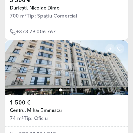
3 500 €
Durlești,
Nicolae Dimo
700 m²
Tip: Spațiu Comercial
+373 79 006 767
1 500 €
Centru,
Mihai Eminescu
74 m²
Tip: Oficiu