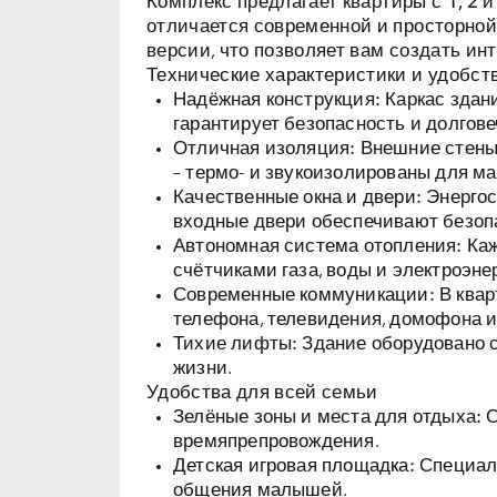
Комплекс предлагает
квартиры с 1, 2 
отличается современной и просторной
версии, что позволяет вам создать инт
Технические характеристики и удобст
Надёжная конструкция:
Каркас здани
гарантирует безопасность и долгове
Отличная изоляция:
Внешние стены 
– термо- и звукоизолированы для м
Качественные окна и двери:
Энергос
входные двери обеспечивают безоп
Автономная система отопления:
Каж
счётчиками газа, воды и электроэне
Современные коммуникации:
В квар
телефона, телевидения, домофона и
Тихие лифты:
Здание оборудовано 
жизни.
Удобства для всей семьи
Зелёные зоны и места для отдыха:
О
времяпрепровождения.
Детская игровая площадка:
Специаль
общения малышей.