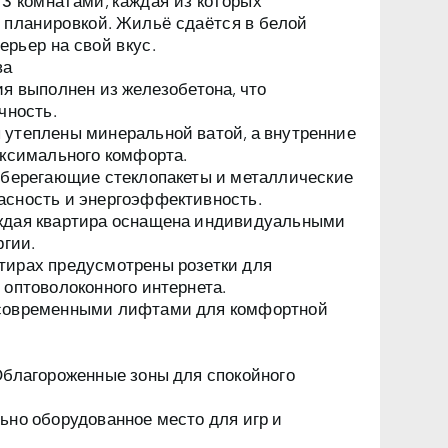
и 3 комнатами
, каждая из которых
 планировкой. Жильё сдаётся в белой
ерьер на свой вкус.
ва
я выполнен из железобетона, что
чность.
утеплены минеральной ватой, а внутренние
аксимального комфорта.
берегающие стеклопакеты и металлические
асность и энергоэффективность.
дая квартира оснащена индивидуальными
ргии.
тирах предусмотрены розетки для
 оптоволоконного интернета.
современными лифтами для комфортной
благороженные зоны для спокойного
но оборудованное место для игр и