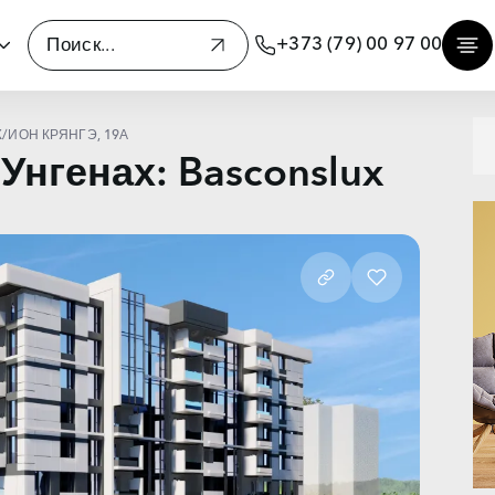
+373 (79) 00 97 00
X
/
ИОН КРЯНГЭ, 19А
Унгенах: Basconslux