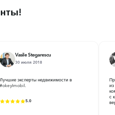
енты!
Vasile Stegarescu
30 июля 2018
Лучшие эксперты недвижимости в
Пр
#okeyImobil.
из
ко
с 
5.0
ве