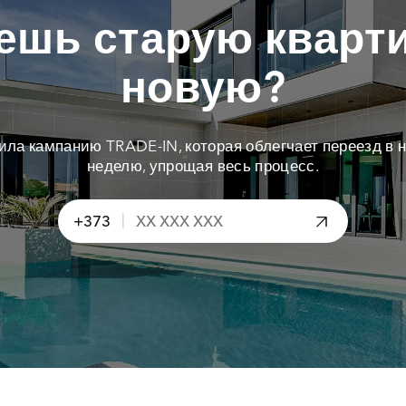
ешь старую кварти
новую?
тила кампанию TRADE-IN, которая облегчает переезд в н
неделю, упрощая весь процесс.
|
+373