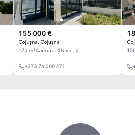
155 000 €
18
Cojușna,
Cojușna
Coj
170 m²
Camere: 4
Nivel: 2
15
+373 76 000 271