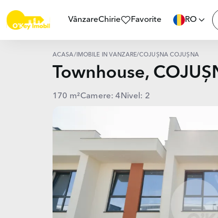
Vânzare
Chirie
Favorite
RO
ACASĂ
/
IMOBILE ÎN VÂNZARE
/
COJUȘNA COJUȘNA
Townhouse, COJUȘ
170 m²
Camere: 4
Nivel: 2