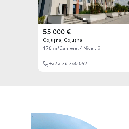
55 000 €
Cojușna,
Cojușna
170 m²
Camere: 4
Nivel: 2
+373 76 760 097