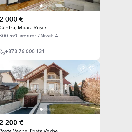
2 000 €
Centru,
Moara Roșie
300 m²
Camere: 7
Nivel: 4
+373 76 000 131
2 200 €
Poșta Veche,
Poșta Veche