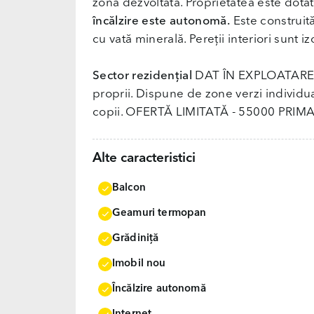
zonă dezvoltată. Proprietatea este dota
încălzire este autonomă.
Este construită
cu vată minerală. Pereții interiori sunt iz
Sector rezidențial
DAT ÎN EXPLOATARE, c
proprii. Dispune de zone verzi individu
copii. OFERTĂ LIMITATĂ - 55000 PRIMA 
Alte caracteristici
Balcon
Geamuri termopan
Grădiniţă
Imobil nou
Încălzire autonomă