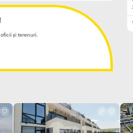
!
cii și terenuri.