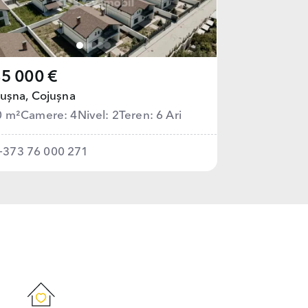
5 000 €
ușna,
Cojușna
0 m²
Camere: 4
Nivel: 2
Teren: 6 Ari
+373 76 000 271