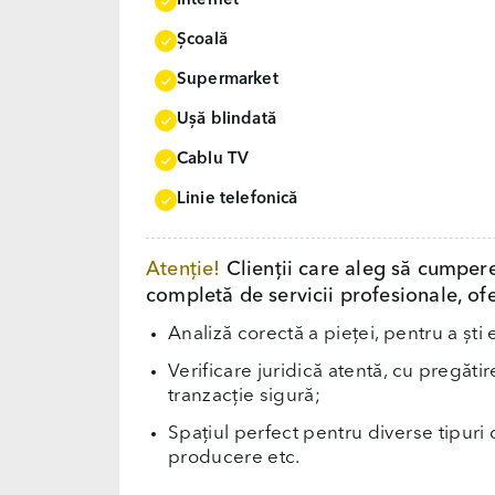
Internet
Școală
Supermarket
Uşă blindată
Cablu TV
Linie telefonică
Atenție!
Clienții care aleg să cumper
completă de servicii profesionale, ofe
Analiză corectă a pieței, pentru a ști 
Verificare juridică atentă, cu pregăti
tranzacție sigură;
Spațiul perfect pentru diverse tipuri d
producere etc.