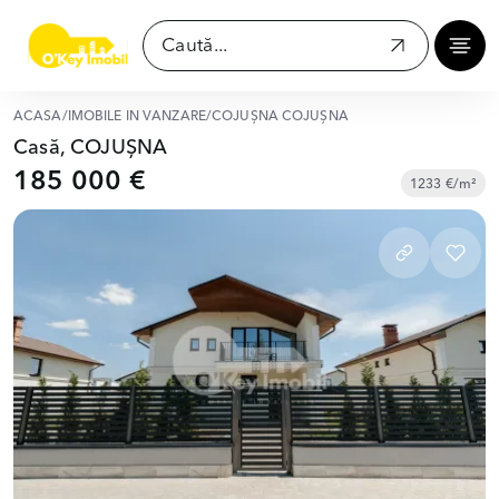
ACASĂ
/
IMOBILE ÎN VÂNZARE
/
COJUȘNA COJUȘNA
Casă, COJUȘNA
185 000 €
1233 €/m²