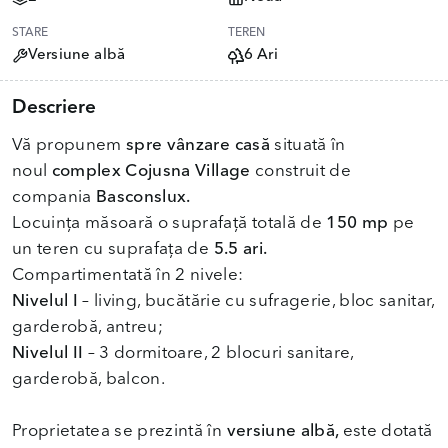
STARE
TEREN
Versiune albă
6 Ari
Descriere
Vă propunem
spre vânzare casă
situată în
noul
complex Cojusna Village
construit de
compania
Basconslux.
Locuința măsoară o suprafață totală de
150
mp
pe
un teren cu suprafața de
5.5 ari.
Nivelul I
– living, bucătărie cu sufragerie, bloc sanitar,
Nivelul II
– 3 dormitoare, 2 blocuri sanitare,
garderobă, balcon.
Proprietatea se prezintă în
versiune albă,
este dotată