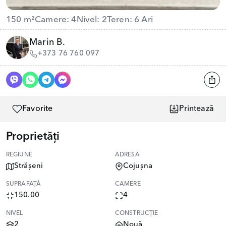
150 m²
Camere: 4
Nivel: 2
Teren: 6 Ari
Marin B.
+373 76 760 097
Favorite
Printează
Proprietăți
REGIUNE
ADRESA
Strășeni
Cojușna
SUPRAFAȚĂ
CAMERE
150.00
4
NIVEL
CONSTRUCȚIE
2
Nouă