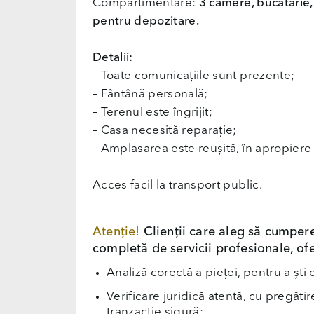
Compartimentare:
3 camere, bucătărie, 
pentru depozitare.
Detalii:
– Toate comunicațiile sunt prezente;
– Fântână personală;
– Terenul este îngrijit;
– Casa necesită reparație;
– Amplasarea este reușită, în apropiere 
Acces facil la transport public.
Atenție!
Clienții care aleg să cumper
completă de servicii profesionale, ofe
Analiză corectă a pieței, pentru a ști 
Verificare juridică atentă, cu pregăti
tranzacție sigură;