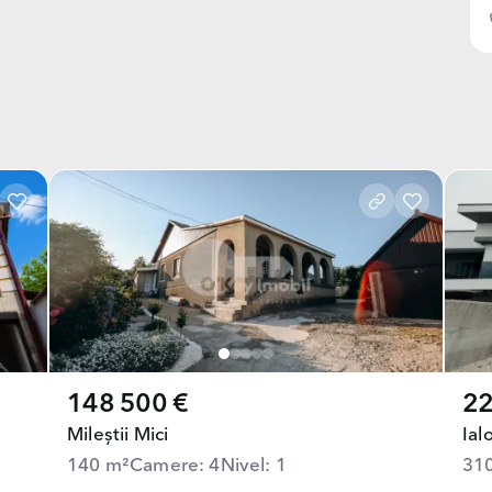
148 500 €
22
Mileștii Mici
Ial
140 m²
Camere: 4
Nivel: 1
31