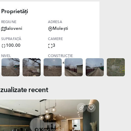
Proprietăți
REGIUNE
ADRESA
Ialoveni
Molești
SUPRAFAȚĂ
CAMERE
100.00
3
NIVEL
CONSTRUCȚIE
1
Veche
izualizate recent