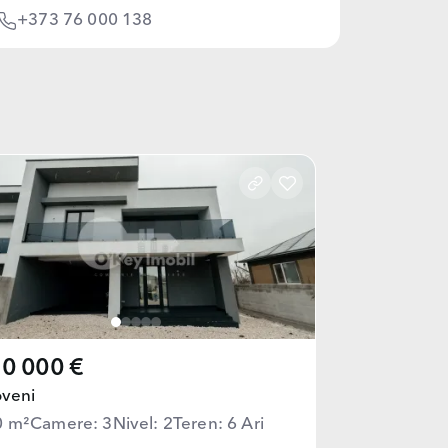
+373 76 000 138
0 000 €
oveni
0 m²
Camere: 3
Nivel: 2
Teren: 6 Ari