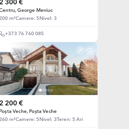
2 300 €
Centru,
George Meniuc
200 m²
Camere: 5
Nivel: 3
+373 76 760 085
2 200 €
Poșta Veche,
Poșta Veche
260 m²
Camere: 5
Nivel: 3
Teren: 5 Ari