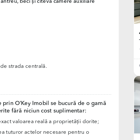
antreu, beci și citeva camere auxiliare
de strada centrală.
e prin O’Key Imobil se bucură de o gamă
rite fără niciun cost suplimentar:
exact valoarea reală a proprietății dorite;
rea tuturor actelor necesare pentru o