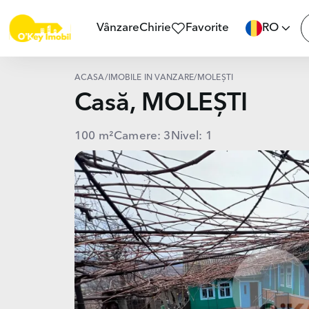
Vânzare
Chirie
Favorite
RO
ACASĂ
/
IMOBILE ÎN VÂNZARE
/
MOLEȘTI
Casă, MOLEȘTI
100 m²
Camere: 3
Nivel: 1