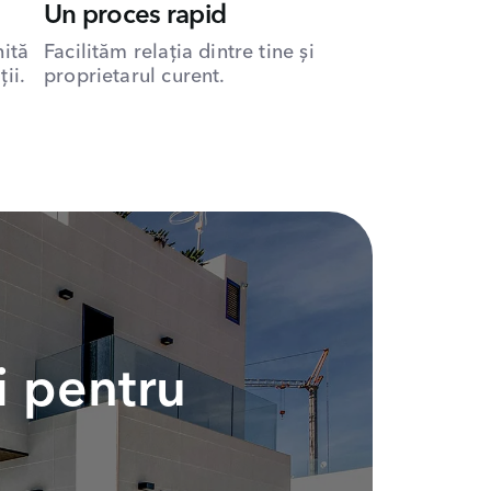
Un proces rapid
hită
Facilităm relația dintre tine și
ii.
proprietarul curent.
i pentru