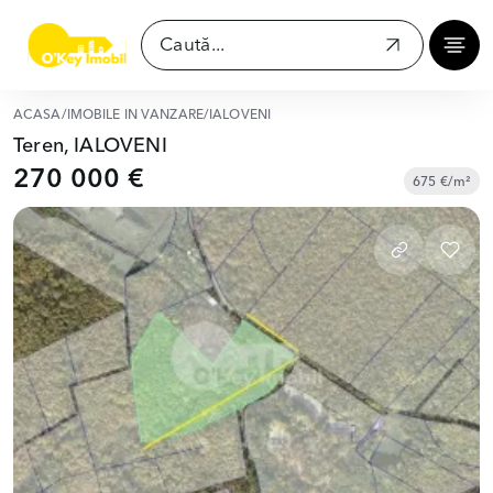
ACASĂ
/
IMOBILE ÎN VÂNZARE
/
IALOVENI
Teren, IALOVENI
270 000 €
675 €/m²