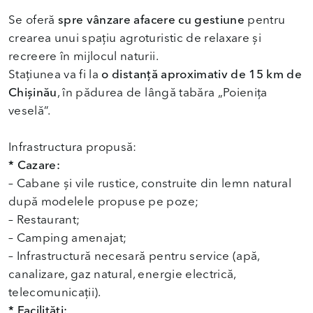
Se oferă
spre vânzare afacere cu gestiune
pentru
crearea unui spațiu agroturistic de relaxare și
recreere în mijlocul naturii.
Stațiunea va fi la
o distanță aproximativ de 15 km de
Chișinău
, în pădurea de lângă tabăra „Poienița
veselă”.
* Cazare:
– Cabane și vile rustice, construite din lemn natural
după modelele propuse pe poze;
– Restaurant;
– Camping amenajat;
– Infrastructură necesară pentru service (apă,
canalizare, gaz natural, energie electrică,
* Facilități: