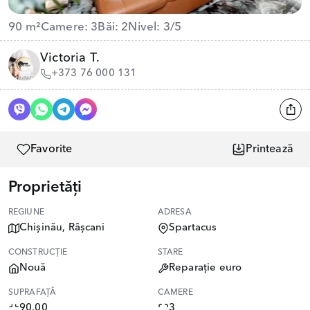
90 m²
Camere: 3
Băi: 2
Nivel: 3/5
Victoria T.
+373 76 000 131
Favorite
Printează
Proprietăți
REGIUNE
ADRESA
Chișinău, Râșcani
Spartacus
CONSTRUCȚIE
STARE
Nouă
Reparație euro
SUPRAFAȚĂ
CAMERE
90.00
3