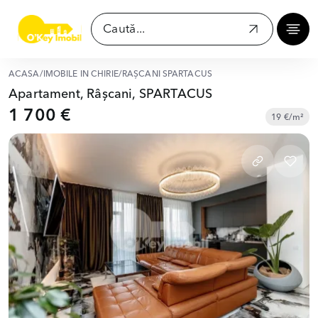
ACASĂ
/
IMOBILE ÎN CHIRIE
/
RÂȘCANI SPARTACUS
Apartament, Râșcani, SPARTACUS
1 700 €
19 €/m²