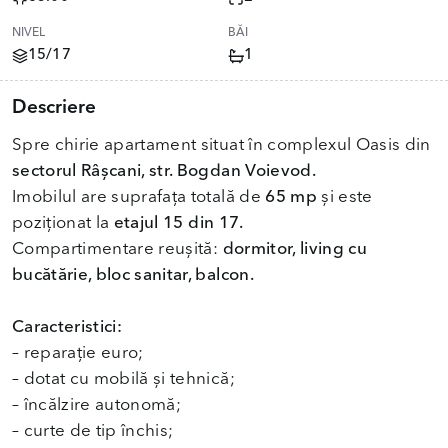
NIVEL
BĂI
15/17
1
Descriere
Spre chirie apartament situat în complexul Oasis din
sectorul Râșcani, str. Bogdan Voievod.
Imobilul are suprafața totală de
65 mp
și este
poziționat la
etajul 15 din 17.
Compartimentare reușită:
dormitor, living cu
bucătărie, bloc sanitar, balcon.
Caracteristici:
– reparație euro;
– dotat cu mobilă și tehnică;
– încălzire autonomă;
– curte de tip închis;