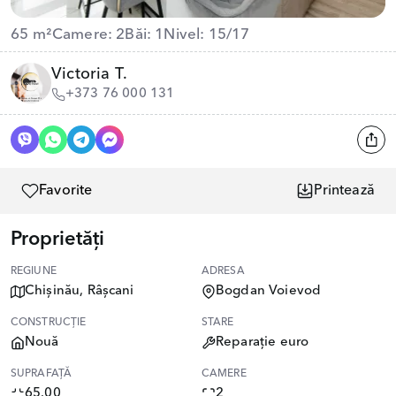
65 m²
Camere: 2
Băi: 1
Nivel: 15/17
Victoria T.
+373 76 000 131
Favorite
Printează
Proprietăți
REGIUNE
ADRESA
Chișinău, Râșcani
Bogdan Voievod
CONSTRUCȚIE
STARE
Nouă
Reparație euro
SUPRAFAȚĂ
CAMERE
65.00
2