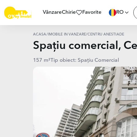
Vânzare
Chirie
Favorite
RO
ACASĂ
/
IMOBILE ÎN VÂNZARE
/
CENTRU ANESTIADE
Spațiu comercial, C
157 m²
Tip obiect: Spațiu Comercial