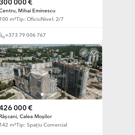
300 000 €
Centru,
Mihai Eminescu
100 m²
Tip: Oficiu
Nivel: 2/7
+373 79 006 767
426 000 €
Râșcani,
Calea Moșilor
142 m²
Tip: Spațiu Comercial