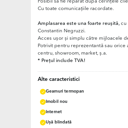
Posibil să fie reparat după cerințele clie
Cu toate comunicațiile racordate.
Amplasarea este una foarte reușită,
cu 
Constantin Negruzzi.
Acces ușor și simplu către mijloacele d
Potrivit pentru reprezentantă sau orice ac
centru, showroom, market, ș.a.
* Prețul include TVA!
Alte caracteristici
Geamuri termopan
Imobil nou
Internet
Uşă blindată