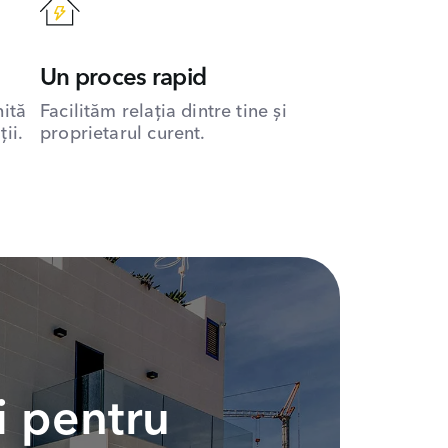
Un proces rapid
hită
Facilităm relația dintre tine și
ii.
proprietarul curent.
i pentru