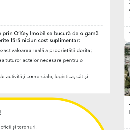
e prin O’Key Imobil se bucură de o gamă
rite fără niciun cost suplimentar:
exact valoarea reală a proprietății dorite;
rea tuturor actelor necesare pentru o
e activități comerciale, logistică, cât și
!
cii și terenuri.