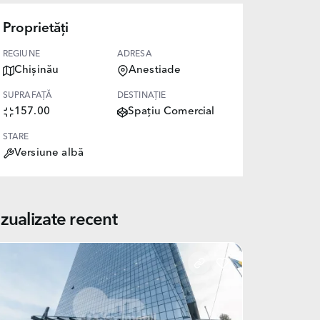
Proprietăți
REGIUNE
ADRESA
Chișinău
Anestiade
SUPRAFAȚĂ
DESTINAȚIE
157.00
Spațiu Comercial
STARE
Versiune albă
izualizate recent