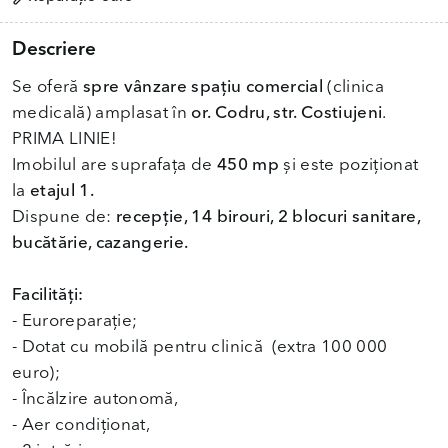
Descriere
Se oferă
spre vânzare spațiu comercial
(clinica
medicală) amplasat în
or. Codru, str. Costiujeni
.
PRIMA LINIE!
Imobilul are suprafața de
450 mp
și este poziționat
la
etajul 1.
Dispune de:
recepție, 14 birouri, 2 blocuri sanitare,
bucătărie, cazangerie.
Facilități:
- Euroreparație;
- Dotat cu mobilă pentru clinică (extra 100 000
euro);
- Încălzire autonomă,
- Aer condiționat,