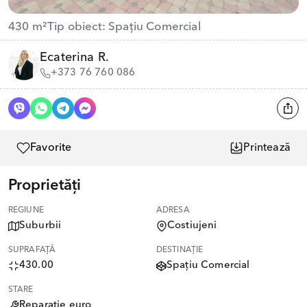
430 m²
Tip obiect: Spațiu Comercial
Ecaterina R.
+373 76 760 086
Favorite
Printează
Proprietăți
REGIUNE
ADRESA
Suburbii
Costiujeni
SUPRAFAȚĂ
DESTINAȚIE
430.00
Spațiu Comercial
STARE
Reparație euro