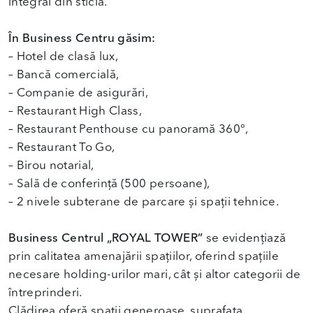
integral din sticlă.
În Business Centru găsim:
– Hotel de clasă lux,
– Bancă comercială,
– Companie de asigurări,
– Restaurant High Class,
– Restaurant Penthouse cu panoramă 360°,
– Restaurant To Go,
– Birou notarial,
– Sală de conferință (500 persoane),
– 2 nivele subterane de parcare și spații tehnice.
Business Centrul „ROYAL TOWER”
se evidențiază
prin calitatea amenajării spațiilor, oferind spațiile
necesare holding-urilor mari, cât și altor categorii de
întreprinderi.
Clădirea oferă spații generoase, suprafața