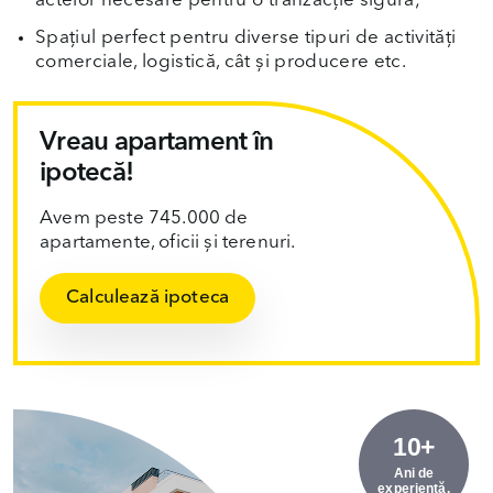
actelor necesare pentru o tranzacție sigură;
Spațiul perfect pentru diverse tipuri de activități
comerciale, logistică, cât și producere etc.
Vreau apartament în
ipotecă!
Avem peste 745.000 de
apartamente, oficii și terenuri.
Calculează ipoteca
10+
Ani de
experiență.