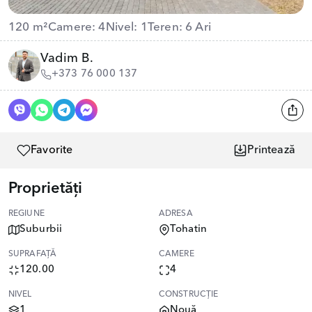
120 m²
Camere: 4
Nivel: 1
Teren: 6 Ari
Vadim B.
+373 76 000 137
Favorite
Printează
Proprietăți
REGIUNE
ADRESA
Suburbii
Tohatin
SUPRAFAȚĂ
CAMERE
120.00
4
NIVEL
CONSTRUCȚIE
1
Nouă