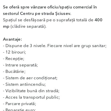
Se oferă spre vânzare oficiu/spațiu comercial în
sectorul Centru pe strada Șciusev.
Spațiul se desfășoară pe o suprafață totală de
400
mp
(clădire separată).
Avantaje:
- Dispune de 3 nivele. Fiecare nivel are grup sanitar;
- 12 birouri;
- Recepție;
- Intrare separată;
- Bucătărie;
- Sistem de aer condiționat;
- Sistem antiincendiu;
- Vizibilitate bună din stradă;
- Acces la transportul public;
- Parcare privată;
- Reparație euro;