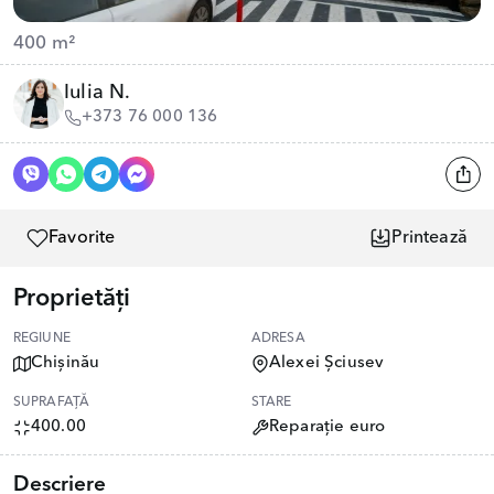
400 m²
Iulia N.
+373 76 000 136
Favorite
Printează
Proprietăți
REGIUNE
ADRESA
Chișinău
Alexei Șciusev
SUPRAFAȚĂ
STARE
400.00
Reparație euro
Descriere