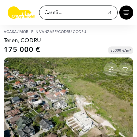
ACASĂ
/
IMOBILE ÎN VÂNZARE
/
CODRU CODRU
Teren, CODRU
175 000 €
35000 €/m²