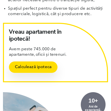
actelor necesare pentru o tranzacție sigură;
Spațiul perfect pentru diverse tipuri de activități
comerciale, logistică, cât și producere etc.
Vreau apartament în
ipotecă!
Avem peste 745.000 de
apartamente, oficii și terenuri.
Calculează ipoteca
10+
Ani de
experiență.