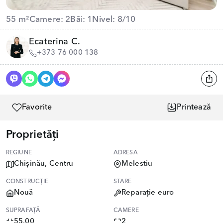
55 m²
Camere: 2
Băi: 1
Nivel: 8/10
Ecaterina C.
+373 76 000 138
Favorite
Printează
Proprietăți
REGIUNE
ADRESA
Chișinău, Centru
Melestiu
CONSTRUCȚIE
STARE
Nouă
Reparație euro
SUPRAFAȚĂ
CAMERE
55.00
2