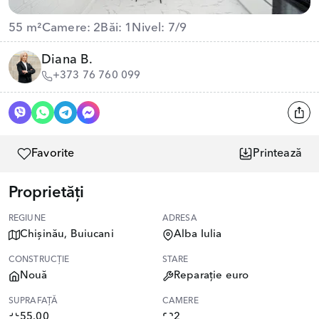
55 m²
Camere: 2
Băi: 1
Nivel: 7/9
Diana B.
+373 76 760 099
Favorite
Printează
Proprietăți
REGIUNE
ADRESA
Chișinău, Buiucani
Alba Iulia
CONSTRUCȚIE
STARE
Nouă
Reparație euro
SUPRAFAȚĂ
CAMERE
55.00
2