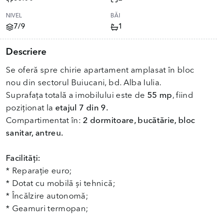
NIVEL
BĂI
7/9
1
Descriere
Se oferă spre chirie apartament amplasat în bloc
nou din sectorul Buiucani, bd. Alba Iulia.
Suprafața totală a imobilului este de
55 mp
, fiind
poziționat la
etajul 7 din 9.
Compartimentat în:
2 dormitoare, bucătărie, bloc
sanitar, antreu.
Facilități:
* Reparație euro;
* Dotat cu mobilă și tehnică;
* Încălzire autonomă;
* Geamuri termopan;