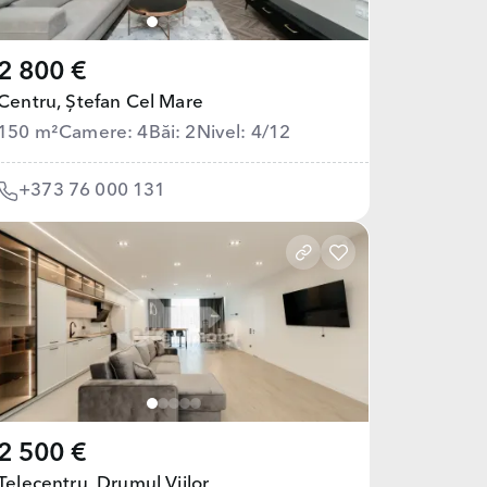
2 800 €
Centru,
Ștefan Cel Mare
150 m²
Camere: 4
Băi: 2
Nivel: 4/12
+373 76 000 131
2 500 €
Telecentru,
Drumul Viilor