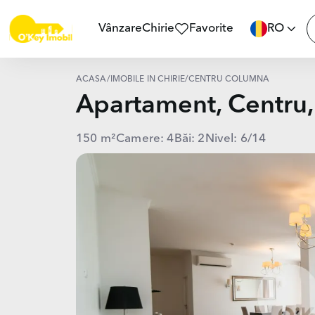
Vânzare
Chirie
Favorite
RO
ACASĂ
/
IMOBILE ÎN CHIRIE
/
CENTRU COLUMNA
Apartament, Centr
150 m²
Camere: 4
Băi: 2
Nivel: 6/14