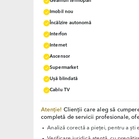
Geamuri termopan
Imobil nou
Încălzire autonomă
Interfon
Internet
Ascensor
Supermarket
Uşă blindată
Cablu TV
Atenție!
Clienții care aleg să cumper
completă de servicii profesionale, ofe
Analiză corectă a pieței, pentru a ști 
Verificare juridică atentă, cu pregăti