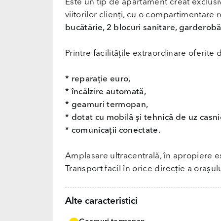
Este un tip de apartament creat exclus
viitorilor clienți, cu o compartimentare re
bucătărie, 2 blocuri sanitare, garderobă
Printre facilitățile extraordinare oferit
* reparație euro,
* încălzire automată,
* geamuri termopan,
* dotat cu mobilă și tehnică de uz casni
* comunicații conectate.
Amplasare ultracentrală, în apropiere es
Transport facil în orice direcție a orașulu
Alte caracteristici