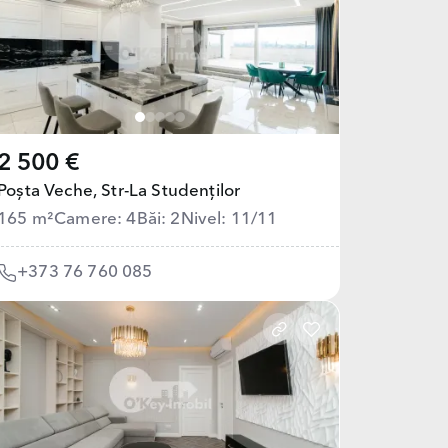
2 500 €
Poșta Veche,
Str-La Studenților
165 m²
Camere: 4
Băi: 2
Nivel: 11/11
+373 76 760 085