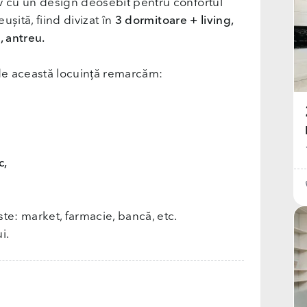
iv cu un design deosebit pentru confortul
ușită, fiind divizat în
3 dormitoare + living,
, antreu.
e de această locuință remarcăm:
c,
te: market, farmacie, bancă, etc.
i.