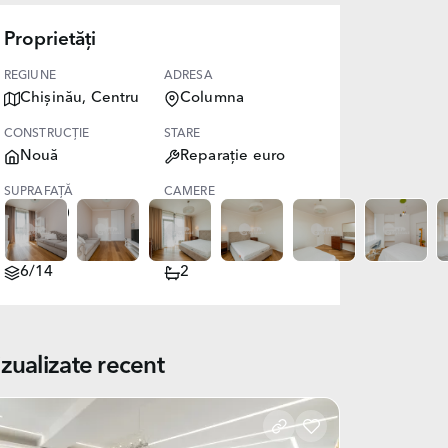
Proprietăți
REGIUNE
ADRESA
Chișinău, Centru
Columna
CONSTRUCȚIE
STARE
Nouă
Reparație euro
SUPRAFAȚĂ
CAMERE
150.00
4
NIVEL
BĂI
6/14
2
izualizate recent