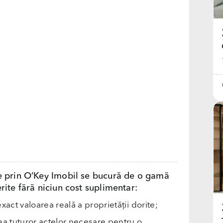
e prin O’Key Imobil se bucură de o gamă
rite fără niciun cost suplimentar:
exact valoarea reală a proprietății dorite;
rea tuturor actelor necesare pentru o