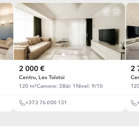
2 000 €
2 
Centru,
Lev Tolstoi
Cen
120 m²
Camere: 3
Băi: 1
Nivel: 9/10
12
+373 76 000 131