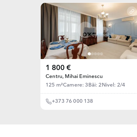
1 800 €
Centru,
Mihai Eminescu
125 m²
Camere: 3
Băi: 2
Nivel: 2/4
+373 76 000 138