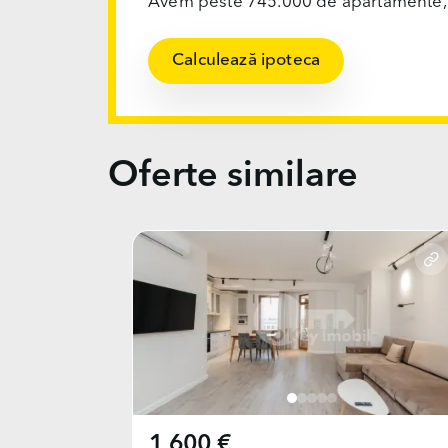
Avem peste 745.000 de apartamente, ofi
Calculează ipoteca
Oferte similare
1 600 €