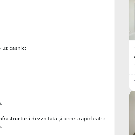
e uz casnic;
.
nfrastructură dezvoltată
și acces rapid către
.