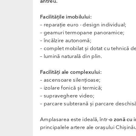
antreu.
Facilitățile imobilului:
– reparație euro - design individual;
– geamuri termopane panoramice;
– încălzire autonomă;
– complet mobilat și dotat cu tehnică d
– lumină naturală din plin.
Facilități ale complexului:
– ascensoare silențioase;
– izolare fonică și termică;
– supraveghere video;
– parcare subterană și parcare deschisă
Amplasarea este ideală, într-
o zonă cu i
principalele artere ale orașului Chișinău