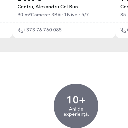
Centru,
Alexandru Cel Bun
Cen
90 m²
Camere: 3
Băi: 1
Nivel: 5/7
85
+373 76 760 085
10+
Ani de
experiență.