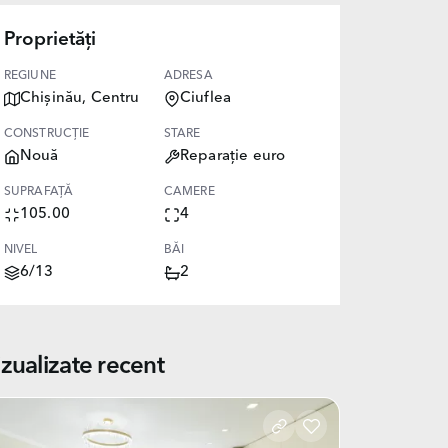
Proprietăți
REGIUNE
ADRESA
Chișinău, Centru
Ciuflea
CONSTRUCȚIE
STARE
Nouă
Reparație euro
SUPRAFAȚĂ
CAMERE
105.00
4
NIVEL
BĂI
6/13
2
izualizate recent