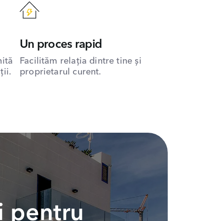
Un proces rapid
hită
Facilităm relația dintre tine și
ii.
proprietarul curent.
i pentru