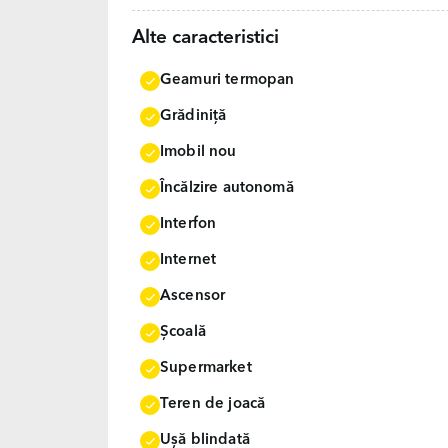
Alte caracteristici
Geamuri termopan
Grădiniţă
Imobil nou
Încălzire autonomă
Interfon
Internet
Ascensor
Școală
Supermarket
Teren de joacă
Uşă blindată