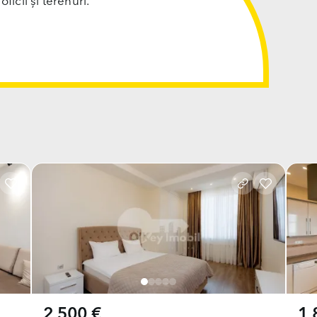
cii și terenuri.
2 500 €
1 