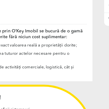
e prin O’Key Imobil se bucură de o gamă
rite fără niciun cost suplimentar:
exact valoarea reală a proprietății dorite;
rea tuturor actelor necesare pentru o
e activități comerciale, logistică, cât și
!