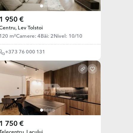
1 950 €
Centru,
Lev Tolstoi
120 m²
Camere: 4
Băi: 2
Nivel: 10/10
+373 76 000 131
1 750 €
Telecentru,
Lacului