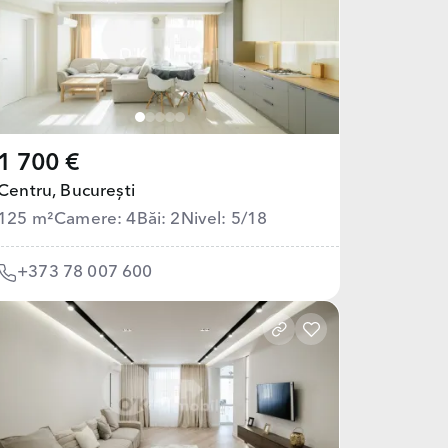
1 700 €
Centru,
București
125 m²
Camere: 4
Băi: 2
Nivel: 5/18
+373 78 007 600