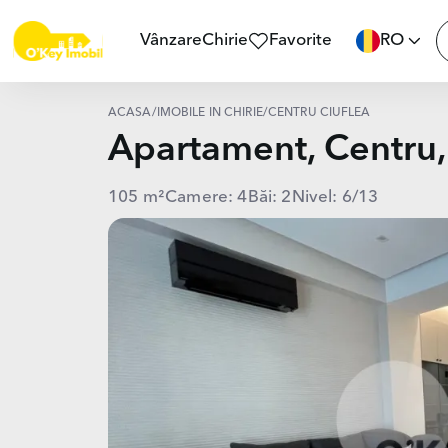
Vânzare
Chirie
Favorite
RO
ACASĂ
/
IMOBILE ÎN CHIRIE
/
CENTRU CIUFLEA
Apartament, Centru
105 m²
Camere: 4
Băi: 2
Nivel: 6/13