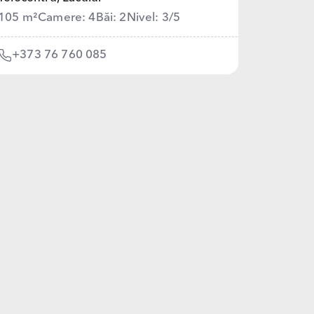
105 m²
Camere: 4
Băi: 2
Nivel: 3/5
+373 76 760 085