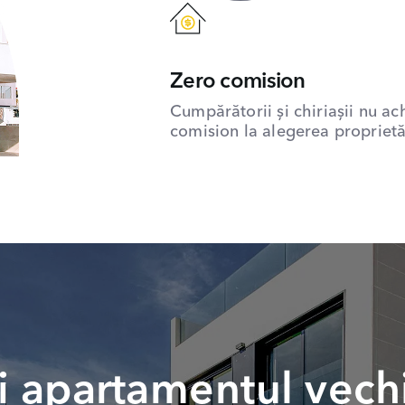
Zero comision
Cumpărătorii și chiriașii nu ac
comision la alegerea proprietăț
 apartamentul vech