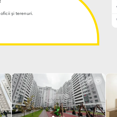
!
cii și terenuri.