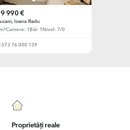
9 990 €
ucani,
Ioana Radu
 m²
Camere: 1
Băi: 1
Nivel: 7/0
+373 76 000 139
Proprietăți reale