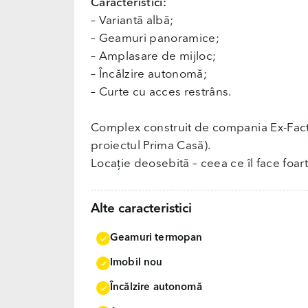
Caracteristici:
– Variantă albă;
– Geamuri panoramice;
– Amplasare de mijloc;
– Încălzire autonomă;
– Curte cu acces restrâns.
Complex construit de compania Ex-Factor
proiectul Prima Casă).
Locație deosebită – ceea ce îl face foart
Alte caracteristici
Geamuri termopan
Imobil nou
Încălzire autonomă