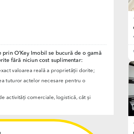
e prin O’Key Imobil se bucură de o gamă
rite fără niciun cost suplimentar:
exact valoarea reală a proprietății dorite;
rea tuturor actelor necesare pentru o
e activități comerciale, logistică, cât și