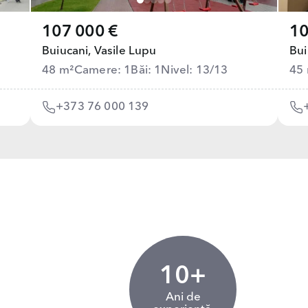
107 000 €
10
Buiucani,
Vasile Lupu
Bui
48 m²
Camere: 1
Băi: 1
Nivel: 13/13
45
+373 76 000 139
10+
Ani de