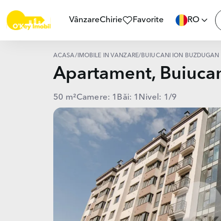
Vânzare
Chirie
Favorite
RO
ACASĂ
/
IMOBILE ÎN VÂNZARE
/
BUIUCANI ION BUZDUGAN
Apartament, Buiuc
50 m²
Camere: 1
Băi: 1
Nivel: 1/9