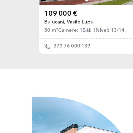
109 000 €
Buiucani,
Vasile Lupu
50 m²
Camere: 1
Băi: 1
Nivel: 13/14
+373 76 000 139