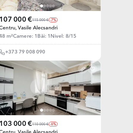
107 000 €
115 000 €
-7%
Centru,
Vasile Alecsandri
48 m²
Camere: 1
Băi: 1
Nivel: 8/15
+373 79 008 090
103 000 €
110 000 €
-6%
Centru,
Vasile Alecsandri