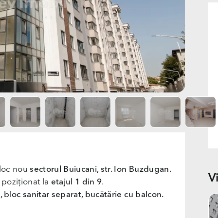
bloc nou
sectorul Buiucani, str. Ion Buzdugan.
V
d poziționat la
etajul 1 din 9
.
g, bloc sanitar separat, bucătărie cu balcon.