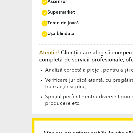
Ascensor
Supermarket
Teren de joacă
Uşă blindată
Atenție!
Clienții care aleg să cumper
completă de servicii profesionale, ofe
Analiză corectă a pieței, pentru a ști 
Verificare juridică atentă, cu pregăti
tranzacție sigură;
Spațiul perfect pentru diverse tipuri d
producere etc.