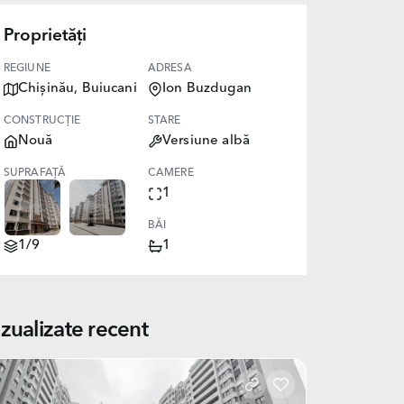
Proprietăți
REGIUNE
ADRESA
Chișinău, Buiucani
Ion Buzdugan
CONSTRUCȚIE
STARE
Nouă
Versiune albă
SUPRAFAȚĂ
CAMERE
49.60
1
NIVEL
BĂI
1/9
1
izualizate recent