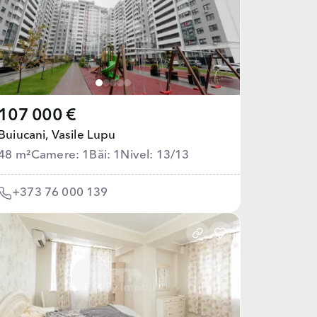
107 000 €
Buiucani,
Vasile Lupu
48 m²
Camere: 1
Băi: 1
Nivel: 13/13
+373 76 000 139