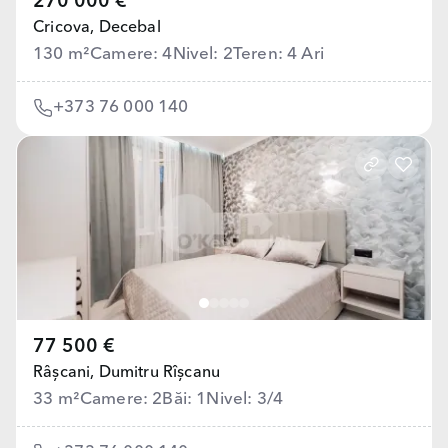
270 000 €
Cricova,
Decebal
130 m²
Camere: 4
Nivel: 2
Teren: 4 Ari
+373 76 000 140
77 500 €
Râșcani,
Dumitru Rîșcanu
33 m²
Camere: 2
Băi: 1
Nivel: 3/4