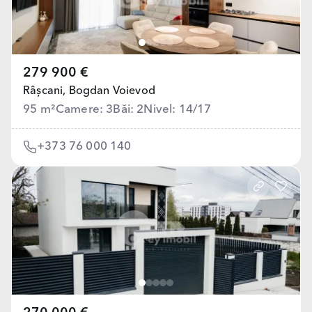
279 900 €
Râșcani,
Bogdan Voievod
95 m²
Camere: 3
Băi: 2
Nivel: 14/17
+373 76 000 140