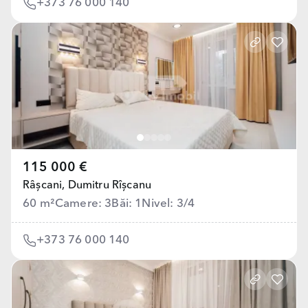
+373 76 000 140
115 000 €
Râșcani,
Dumitru Rîșcanu
60 m²
Camere: 3
Băi: 1
Nivel: 3/4
+373 76 000 140