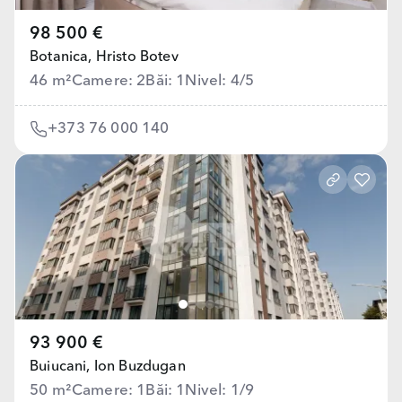
98 500 €
Botanica,
Hristo Botev
46 m²
Camere: 2
Băi: 1
Nivel: 4/5
+373 76 000 140
93 900 €
Buiucani,
Ion Buzdugan
50 m²
Camere: 1
Băi: 1
Nivel: 1/9