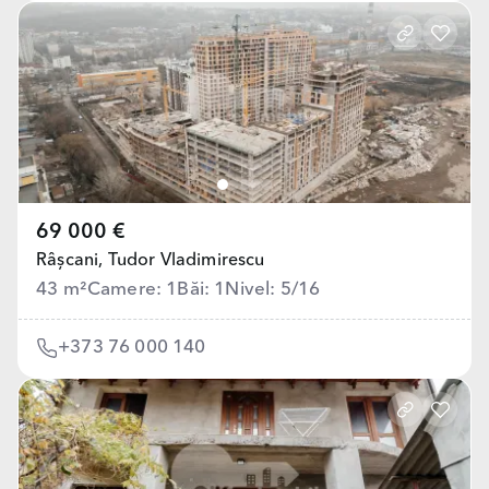
69 000 €
Râșcani,
Tudor Vladimirescu
43 m²
Camere: 1
Băi: 1
Nivel: 5/16
+373 76 000 140