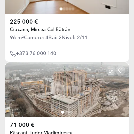
225 000 €
Ciocana,
Mircea Cel Bătrân
96 m²
Camere: 4
Băi: 2
Nivel: 2/11
+373 76 000 140
71 000 €
Râșcani,
Tudor Vladimirescu