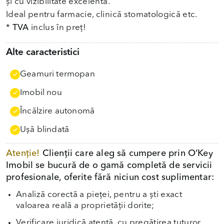
și cu vizibilitate excelentă.
Ideal pentru farmacie, clinică stomatologică etc.
*
TVA
inclus în preț!
Alte caracteristici
Geamuri termopan
Imobil nou
Încălzire autonomă
Uşă blindată
Atenție!
Clienții care aleg să cumpere prin O’Key
Imobil se bucură de o gamă completă de servicii
profesionale, oferite fără niciun cost suplimentar:
Analiză corectă a pieței, pentru a ști exact
valoarea reală a proprietății dorite;
Verificare juridică atentă, cu pregătirea tuturor