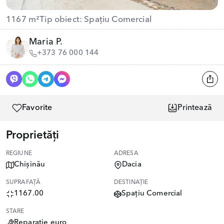
1167 m²
Tip obiect: Spațiu Comercial
Maria P.
+373 76 000 144
Favorite
Printează
Proprietăți
REGIUNE
ADRESA
Chișinău
Dacia
SUPRAFAȚĂ
DESTINAȚIE
1167.00
Spațiu Comercial
STARE
Reparație euro