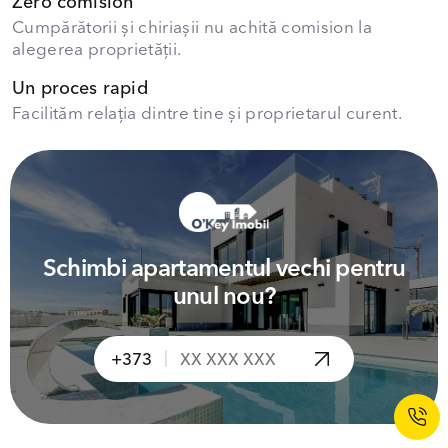
Zero comision
Cumpărătorii și chiriașii nu achită comision la
alegerea proprietății.
Un proces rapid
Facilităm relația dintre tine și proprietarul curent.
Schimbi apartamentul vechi pentru
unul nou?
|
+373