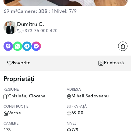
69 m²
Camere: 3
Băi: 1
Nivel: 7/9
Dumitru C.
+373 76 000 420
Favorite
Printează
Proprietăți
REGIUNE
ADRESA
Chișinău, Ciocana
Mihail Sadoveanu
CONSTRUCȚIE
SUPRAFAȚĂ
Veche
69.00
CAMERE
NIVEL
3
7/9