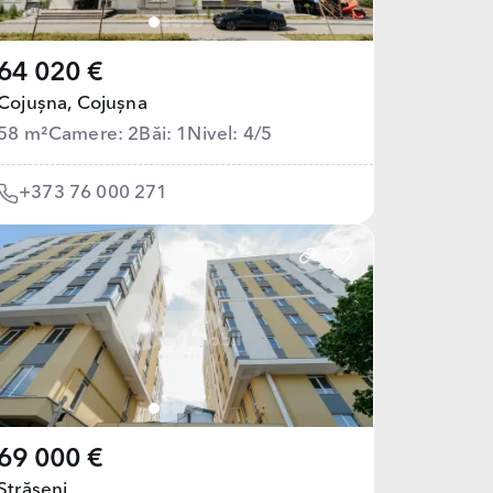
64 020 €
Cojușna,
Cojușna
58 m²
Camere: 2
Băi: 1
Nivel: 4/5
+373 76 000 271
69 000 €
Strășeni