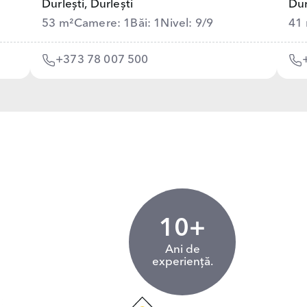
Durlești,
Durlești
Dur
53 m²
Camere: 1
Băi: 1
Nivel: 9/9
41
+373 78 007 500
10+
Ani de
experiență.