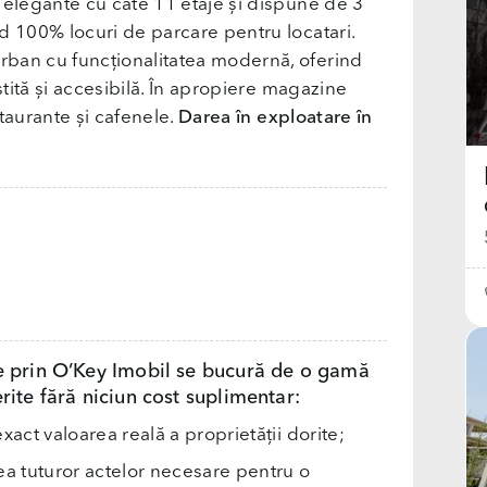
 elegante cu câte 11 etaje și dispune de 3
d 100% locuri de parcare pentru locatari.
rban cu funcționalitatea modernă, oferind
niștită și accesibilă. În apropiere magazine
staurante și cafenele.
Darea în exploatare în
e prin O’Key Imobil se bucură de o gamă
rite fără niciun cost suplimentar:
exact valoarea reală a proprietății dorite;
rea tuturor actelor necesare pentru o