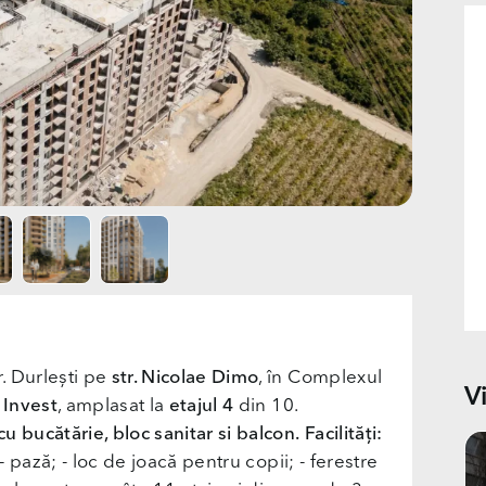
. Durlești pe
str. Nicolae Dimo
, în Complexul
V
Invest
, amplasat la
etajul 4
din 10.
cu bucătărie, bloc sanitar si balcon.
Facilități:
- pază; - loc de joacă pentru copii; - ferestre