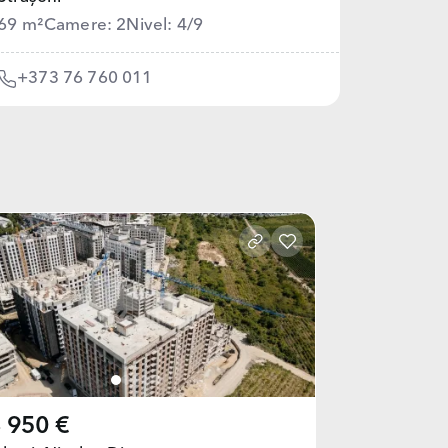
69 m²
Camere: 2
Nivel: 4/9
+373 76 760 011
 950 €