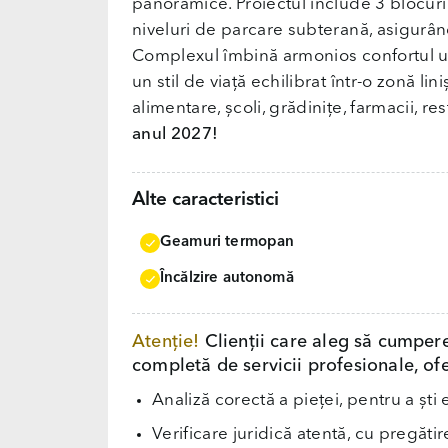
panoramice. Proiectul include 3 blocuri
niveluri de parcare subterană, asigurân
Complexul îmbină armonios confortul u
un stil de viață echilibrat într-o zonă li
alimentare, școli, grădinițe, farmacii, re
anul 2027!
Alte caracteristici
Geamuri termopan
Încălzire autonomă
Atenție!
Clienții care aleg să cumper
completă de servicii profesionale, ofe
Analiză corectă a pieței, pentru a ști 
Verificare juridică atentă, cu pregăti