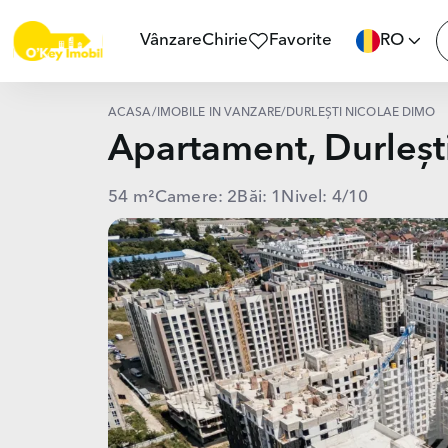
Vânzare
Chirie
Favorite
RO
ACASĂ
/
IMOBILE ÎN VÂNZARE
/
DURLEȘTI NICOLAE DIMO
Apartament, Durleș
54 m²
Camere: 2
Băi: 1
Nivel: 4/10