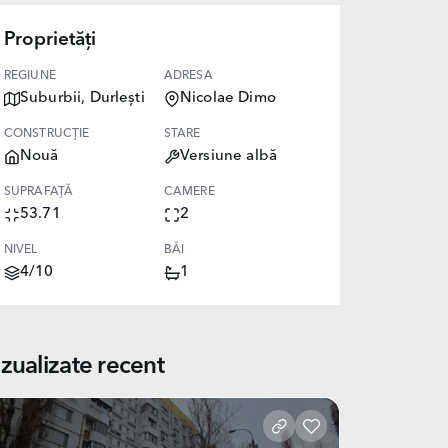
Proprietăți
REGIUNE
ADRESA
Suburbii, Durlești
Nicolae Dimo
CONSTRUCȚIE
STARE
Nouă
Versiune albă
SUPRAFAȚĂ
CAMERE
53.71
2
NIVEL
BĂI
4/10
1
izualizate recent