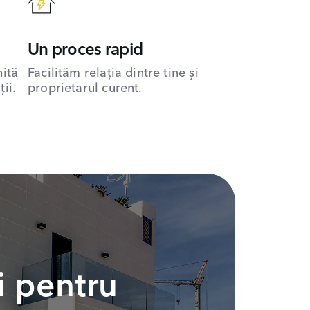
Un proces rapid
hită
Facilităm relația dintre tine și
ii.
proprietarul curent.
i pentru