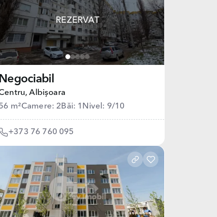
REZERVAT
Negociabil
Centru,
Albișoara
56 m²
Camere: 2
Băi: 1
Nivel: 9/10
+373 76 760 095