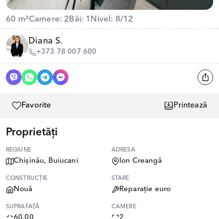
60 m²
Camere: 2
Băi: 1
Nivel: 8/12
Diana S.
+373 78 007 600
Favorite
Printează
Proprietăți
REGIUNE
ADRESA
Chișinău, Buiucani
Ion Creangă
CONSTRUCȚIE
STARE
Nouă
Reparație euro
SUPRAFAȚĂ
CAMERE
60.00
2