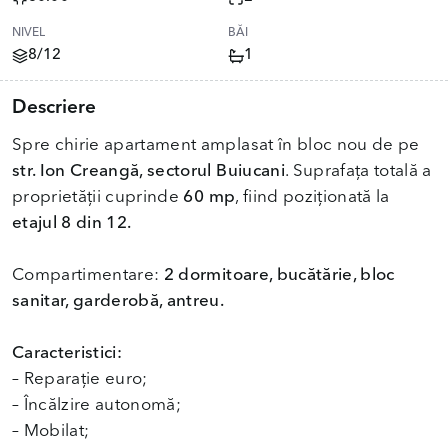
NIVEL
BĂI
8/12
1
Descriere
Spre chirie apartament amplasat în bloc nou de pe
str. Ion Creangă, sectorul Buiucani
. Suprafața totală a
proprietății cuprinde
60 mp
, fiind poziționată la
etajul 8 din 12.
Compartimentare:
2 dormitoare, bucătărie, bloc
sanitar, garderobă, antreu.
Caracteristici:
– Reparație euro;
– Încălzire autonomă;
– Mobilat;