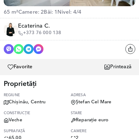
65 m²
Camere: 2
Băi: 1
Nivel: 4/4
Ecaterina C.
+373 76 000 138
Favorite
Printează
Proprietăți
REGIUNE
ADRESA
Chișinău, Centru
Ștefan Cel Mare
CONSTRUCȚIE
STARE
Veche
Reparație euro
SUPRAFAȚĂ
CAMERE
65.00
2