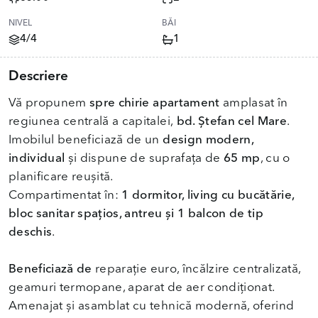
NIVEL
BĂI
4/4
1
Descriere
Vă propunem
spre chirie apartament
amplasat în
regiunea centrală a capitalei,
bd. Ștefan cel Mare
.
Imobilul beneficiază de un
design modern,
individual
și dispune de suprafața de
65 mp
, cu o
planificare reușită.
Compartimentat în:
1 dormitor, living cu bucătărie,
bloc sanitar spațios, antreu și 1 balcon de tip
deschis
.
Beneficiază de
reparație euro, încălzire centralizată,
geamuri termopane, aparat de aer condiționat.
Amenajat și asamblat cu tehnică modernă, oferind