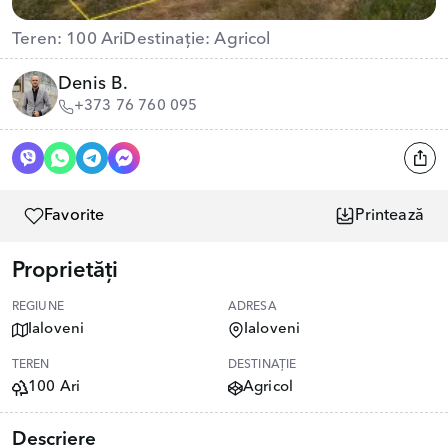
Teren: 100 Ari
Destinație: Agricol
Denis B.
+373 76 760 095
Favorite
Printează
Proprietăți
REGIUNE
ADRESA
Ialoveni
Ialoveni
TEREN
DESTINAȚIE
100 Ari
Agricol
Descriere