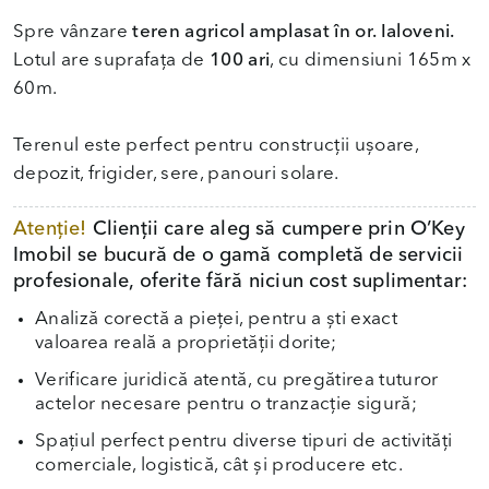
Spre vânzare
teren agricol amplasat în or. Ialoveni.
Lotul are suprafața de
100 ari
, cu dimensiuni 165m x
60m.
Terenul este perfect pentru construcții ușoare,
depozit, frigider, sere, panouri solare.
Atenție!
Clienții care aleg să cumpere prin O’Key
Imobil se bucură de o gamă completă de servicii
profesionale, oferite fără niciun cost suplimentar:
Analiză corectă a pieței, pentru a ști exact
valoarea reală a proprietății dorite;
Verificare juridică atentă, cu pregătirea tuturor
actelor necesare pentru o tranzacție sigură;
Spațiul perfect pentru diverse tipuri de activități
comerciale, logistică, cât și producere etc.