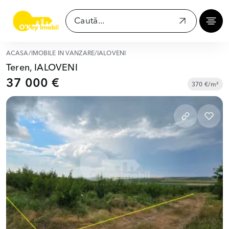
ACASĂ
/
IMOBILE ÎN VÂNZARE
/
IALOVENI
Teren, IALOVENI
37 000 €
370 €/m²