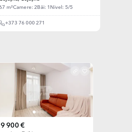
67 m²
Camere: 2
Băi: 1
Nivel: 5/5
+373 76 000 271
9 900 €