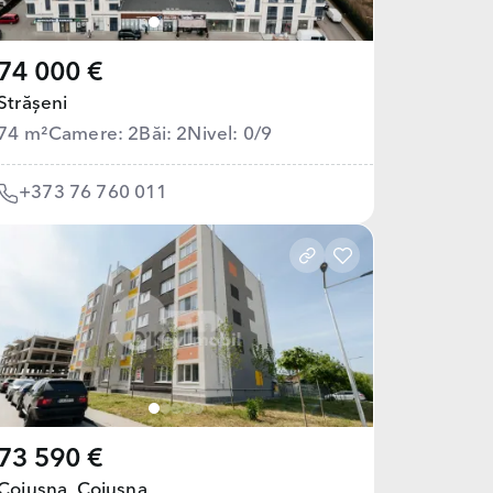
74 000 €
Strășeni
74 m²
Camere: 2
Băi: 2
Nivel: 0/9
+373 76 760 011
73 590 €
Cojușna,
Cojușna