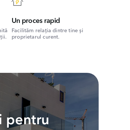
Un proces rapid
hită
Facilităm relația dintre tine și
ii.
proprietarul curent.
i pentru