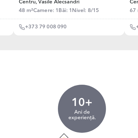
Centru,
Vasile Alecsandri
Cen
48 m²
Camere: 1
Băi: 1
Nivel: 8/15
67
+373 79 008 090
10+
Ani de
experiență.