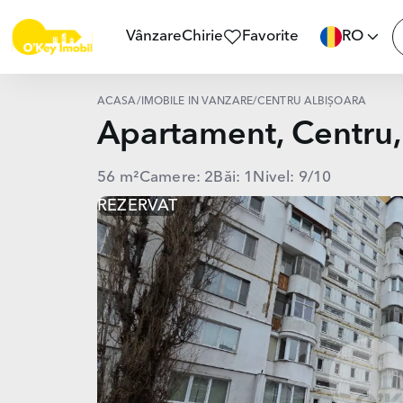
Vânzare
Chirie
Favorite
RO
ACASĂ
/
IMOBILE ÎN VÂNZARE
/
CENTRU ALBIȘOARA
Apartament, Centru
56 m²
Camere: 2
Băi: 1
Nivel: 9/10
REZERVAT