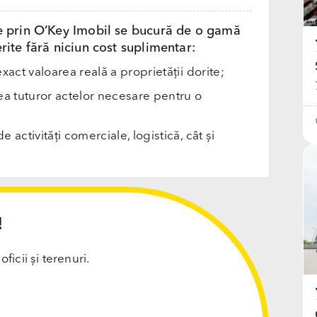
e prin O’Key Imobil se bucură de o gamă
rite fără niciun cost suplimentar:
exact valoarea reală a proprietății dorite;
rea tuturor actelor necesare pentru o
e activități comerciale, logistică, cât și
!
cii și terenuri.