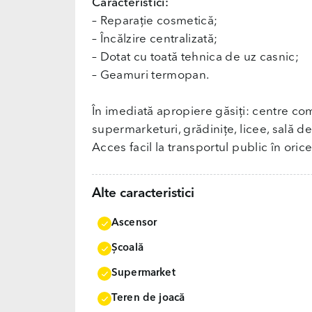
Caracteristici:
– Reparație cosmetică;
– Încălzire centralizată;
– Dotat cu toată tehnica de uz casnic;
– Geamuri termopan.
În imediată apropiere găsiți: centre co
supermarketuri, grădinițe, licee, sală de
Acces facil la transportul public în orice
Alte caracteristici
Ascensor
Școală
Supermarket
Teren de joacă