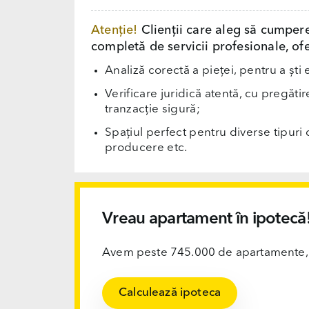
Atenție!
Clienții care aleg să cumper
completă de servicii profesionale, ofe
Analiză corectă a pieței, pentru a ști 
Verificare juridică atentă, cu pregăti
tranzacție sigură;
Spațiul perfect pentru diverse tipuri d
producere etc.
Vreau apartament în ipotecă
Avem peste 745.000 de apartamente, ofi
Calculează ipoteca