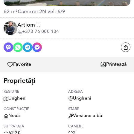
62 m²
Camere: 2
Nivel: 6/9
Artiom T.
+373 76 000 134
Favorite
Printează
Proprietăți
REGIUNE
ADRESA
Ungheni
Ungheni
CONSTRUCȚIE
STARE
Nouă
Versiune albă
SUPRAFAȚĂ
CAMERE
62.30
2