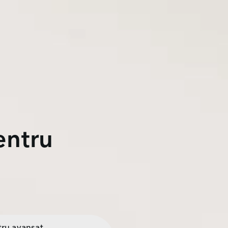
entru
ltru avansat