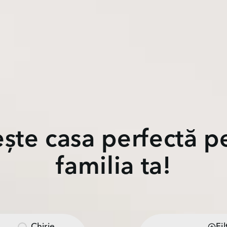
ște casa perfectă p
familia ta!
Chirie
Fi