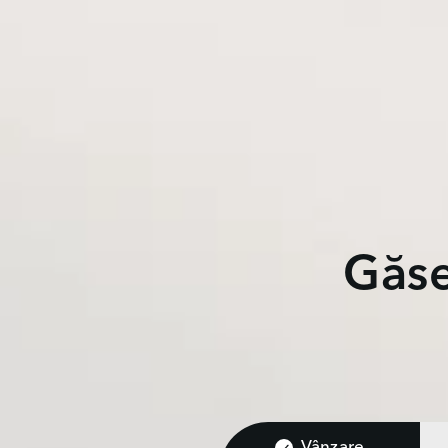
Găse
Vânzare