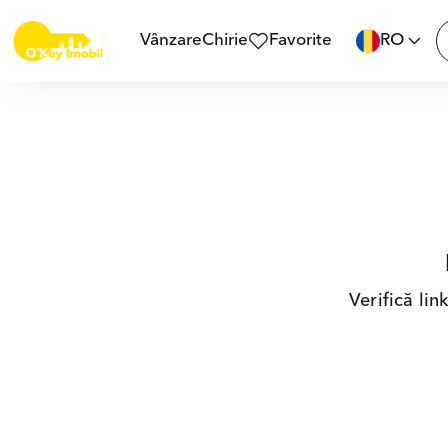
Vânzare
Chirie
Favorite
RO
Verifică li