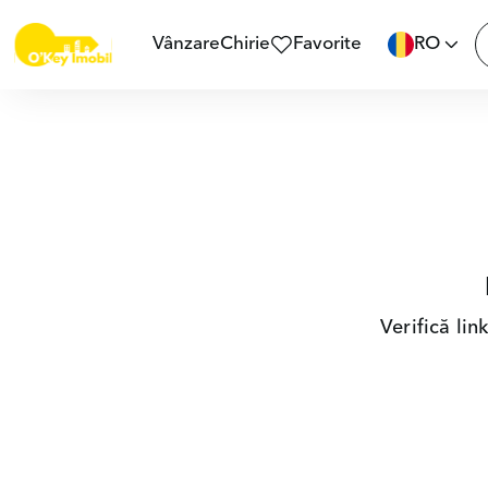
Vânzare
Chirie
Favorite
RO
Verifică li