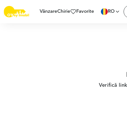
Vânzare
Chirie
Favorite
RO
Verifică li